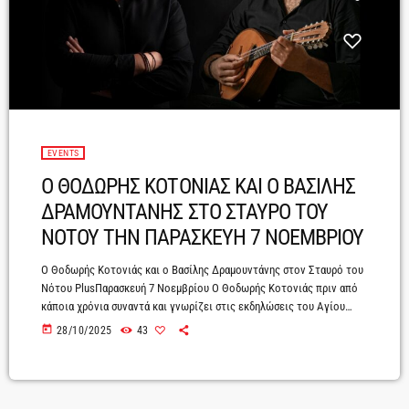
EVENTS
Ο ΘΟΔΩΡΗΣ ΚΟΤΟΝΙΑΣ ΚΑΙ Ο ΒΑΣΙΛΗΣ
ΔΡΑΜΟΥΝΤΑΝΗΣ ΣΤΟ ΣΤΑΥΡΟ ΤΟΥ
ΝΟΤΟΥ ΤΗΝ ΠΑΡΑΣΚΕΥΗ 7 ΝΟΕΜΒΡΙΟΥ
Ο Θοδωρής Κοτονιάς και ο Βασίλης Δραμουντάνης στον Σταυρό του
Νότου PlusΠαρασκευή 7 Νοεμβρίου Ο Θοδωρής Κοτονιάς πριν από
κάποια χρόνια συναντά και γνωρίζει στις εκδηλώσεις του Αγίου
Υακίνθου στην Κρήτη τον τραγουδιστή και μαντολινίστα από τα
today
28/10/2025
43
Ανώγεια Βασίλη Δραμουντάνη. Έπειτα από αρκετή παρέα σε
υψόμετρο με μουσικές και τσικουδιά, γίνονται κουμπάροι. Η
συνέχεια της ιστορίας την Παρασκευή 7 Νοεμβρίου στην Αθήνα στο
Σταυρό του Νότου Plus. Μία μοναδική βραδιά […]