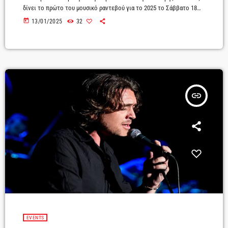
δίνει το πρώτο του μουσικό ραντεβού για το 2025 το Σάββατο 18
Ιανουαρίου στον Σταυρό του Νότου Club.Ο αγαπημένος καλλιτέχνης
today
13/01/2025
32
παρέα με μια εξαιρετικά πολύχρωμη μπάντα θα μας ταξιδέψει σε
γνωστά και άγνωστα μέρη της δισκογραφίας του, από τα Μακρινά
ξαδέρφια μέχρι σήμερα, μέσα από παραδοσιακούς και ηλεκτρικούς
δρόμους, πάντα στη γνωστή μαγική ατμόσφαιρα […]
insert_link
EVENTS