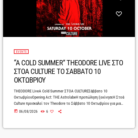
EVENTS
“A COLD SUMMER” THEODORE LIVE ΣΤΟ
ΣΤΟΑ CULTURE ΤΟ ΣΑΒΒΑΤΟ 10
ΟΚΤΩΒΡΙΟΥ
THEODORE LiveA Cold Summer ΣΤΟΑ CULTUREΣάββατο 10
ΟκτωβρίουOpening Act: TΗΕ AstrolabeΗ προπώληση ξεκίνησεΗ Στοά
Culture προσκαλεί τον Theodore το Σάββατο 10 Οκτωβρίου για μια
concept συναυλία ειδικά σχεδιασμένη για τον χώρο, με τίτλο A Cold
today
06/08/2026
6
Summer.Ο Theodore κλείνει το πρώτο συναυλιακό καλοκαίρι στο
Αίθριο της Στοάς, παρουσιάζοντας ένα ξεχωριστό live με τη νέα
μπάντα του και special guests. Δεν πρόκειται για μια συνηθισμένη
συναυλία, αλλά για μια μοναδική εμπειρία όπου ο […]