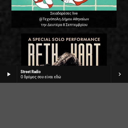
Σκιαδαρέσες live
@Τεχνόπολη Δήμου Αθηναίων
την Δευτέρα 8 Σεπτεμβρίου
Street Radio
play_arrow
keyboard_arrow_right
Ο δρόμος σου είναι εδώ
Beth Hart live
Δημοτικό θέατρο Λυκαβηττού