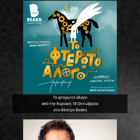
Το φτερωτό άλογο
από την Κυριακή 18 Οκτωβρίου
στο Θέατρο Βεάκη