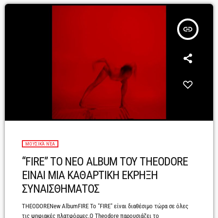
insert_link
ΜΟΥΣΙΚΆ ΝΈΑ
“FIRE” ΤΟ ΝΕΟ ALBUM ΤΟΥ THEODORE
ΕΙΝΑΙ ΜΙΑ ΚΑΘΑΡΤΙΚΗ ΕΚΡΗΞΗ
ΣΥΝΑΙΣΘΗΜΑΤΟΣ
THEODORENew AlbumFIRE Το "FIRE" είναι διαθέσιμο τώρα σε όλες
τις ψηφιακές πλατφόρμες.Ο Theodore παρουσιάζει το