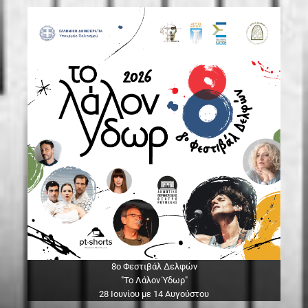
8ο Φεστιβάλ Δελφών
"Το Λάλον Ύδωρ"
28 Ιουνίου με 14 Αυγούστου