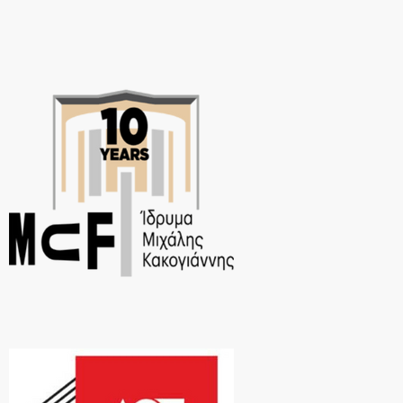
Χρήστος ΚασσίδηςΠροσέλευση […]