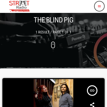
menu
THE BLIND PIG
1 RESULT / PAGE 1 OF 1
insert_link