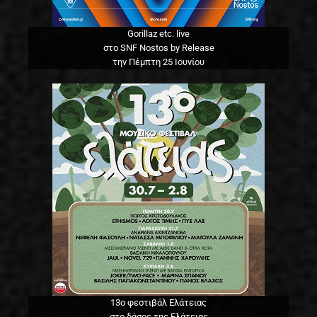
Gorillaz etc. live
στο SNF Nostos by Release
την Πέμπτη 25 Ιουνίου
13o φεστιβάλ Ελάτειας
στο δάσος της Ελάτειας