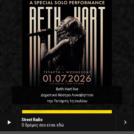
Beth Hart live
Δημοτικό θέατρο Λυκαβηττού
την Τετάρτη 1η Ιουλίου
Street Radio
play_arrow
keyboard_arrow_right
Ο δρόμος σου είναι εδώ