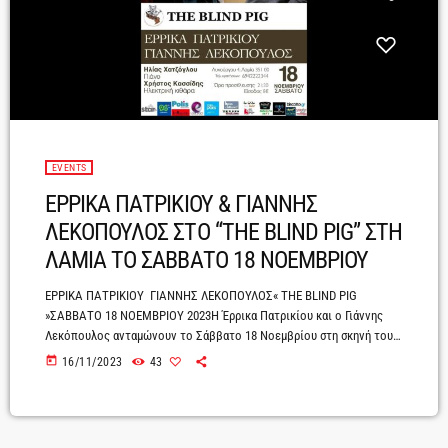
EVENTS
ΕΡΡΙΚΑ ΠΑΤΡΙΚΙΟΥ & ΓΙΑΝΝΗΣ
ΛΕΚΟΠΟΥΛΟΣ ΣΤΟ “THE BLIND PIG” ΣΤΗ
ΛΑΜΙΑ ΤΟ ΣΑΒΒΑΤΟ 18 ΝΟΕΜΒΡΙΟΥ
ΕΡΡΙΚΑ ΠΑΤΡΙΚΙΟΥ ΓΙΑΝΝΗΣ ΛΕΚΟΠΟΥΛΟΣ« THE BLIND PIG
»ΣΑΒΒΑΤΟ 18 ΝΟΕΜΒΡΙΟΥ 2023Η Έρρικα Πατρικίου και ο Γιάννης
Λεκόπουλος ανταμώνουν το Σάββατο 18 Νοεμβρίου στη σκηνή του
‘’The Blind Pig’’,στην Λαμία .Οι αισθητικοί καλλιτέχνες μαζί με τους
today
16/11/2023
43
υπέροχους μουσικούς τους και έχοντας στις αποσκευές τους
αγαπημένα τραγούδια από την ελληνική δισκογραφία ,μας
υπόσχονται μια μοναδική βραδιά . Θα ακουστούν επίσης και επιλογές
από τη δισκογραφία τους.Πιάνο: Ηλίας ΧατζόγλουΗλεκτρική κιθάρα :