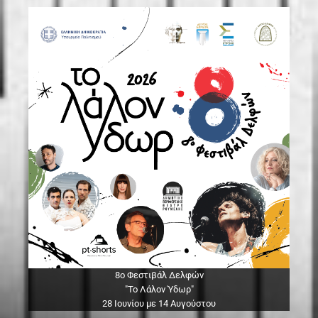
8ο Φεστιβάλ Δελφών
"Το Λάλον Ύδωρ"
28 Ιουνίου με 14 Αυγούστου