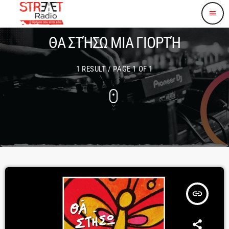
menu
ΘΑ ΣΤΉΣΩ ΜΙΑ ΓΙΟΡΤΉ
1 RESULT / PAGE 1 OF 1
insert_link