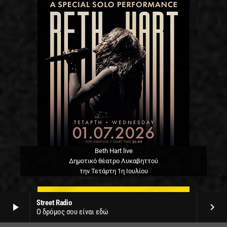
Beth Hart live
Δημοτικό θέατρο Λυκαβηττού
την Τετάρτη 1η Ιουλίου
Street Radio
play_arrow
keyboard_arrow_right
Ο δρόμος σου είναι εδώ