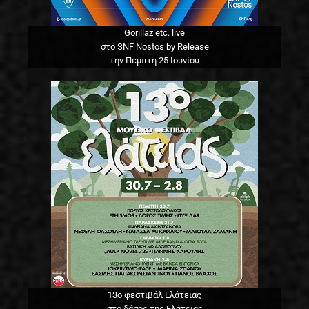
Gorillaz etc. live
στο SNF Nostos by Release
την Πέμπτη 25 Ιουνίου
13o φεστιβάλ Ελάτειας
στο δάσος της Ελάτειας