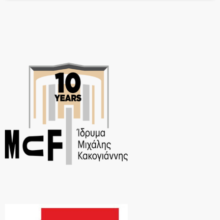
με τίτλο «… να ονειρευόμαστε», έρχεται να σηματοδοτήσει αυτή τη
συνεργασία. Από το μιούζικαλ, στην όπερα, από τις διαχρονικές […]