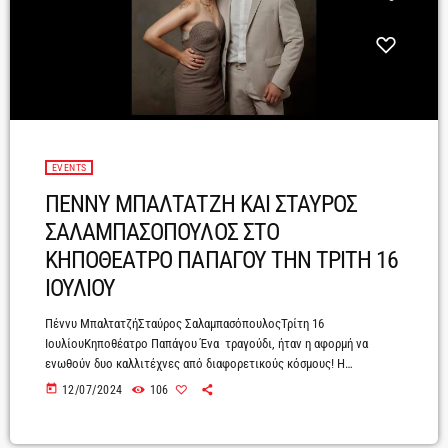
EVENTS
ΠΕΝΝΥ ΜΠΑΛΤΑΤΖΗ ΚΑΙ ΣΤΑΥΡΟΣ
ΣΑΛΑΜΠΑΣΟΠΟΥΛΟΣ ΣΤΟ
ΚΗΠΟΘΕΑΤΡΟ ΠΑΠΑΓΟΥ ΤΗΝ ΤΡΙΤΗ 16
ΙΟΥΛΙΟΥ
Πέννυ ΜπαλτατζήΣταύρος ΣαλαμπασόπουλοςΤρίτη 16
ΙουλίουΚηποθέατρο Παπάγου Ένα τραγούδι, ήταν η αφορμή να
ενωθούν δυο καλλιτέχνες από διαφορετικούς κόσμους! Η
καταξιωμένη τραγουδοποιός/ ερμηνεύτρια, το «κορίτσι» που όλοι
today
12/07/2024
106
αγαπήσαμε, η Πέννυ Μπαλτατζή συναντά για πρώτη φορά, τον
λαμπερό τενόρο, που ξεσηκώνει το κοινό με τις εμφανίσεις του,
Σταύρο Σαλαμπασόπουλο. Το νέο τραγούδι της Πέννυ Μπαλτατζή,