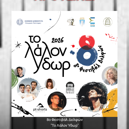
8ο Φεστιβάλ Δελφών
"Το Λάλον Ύδωρ"