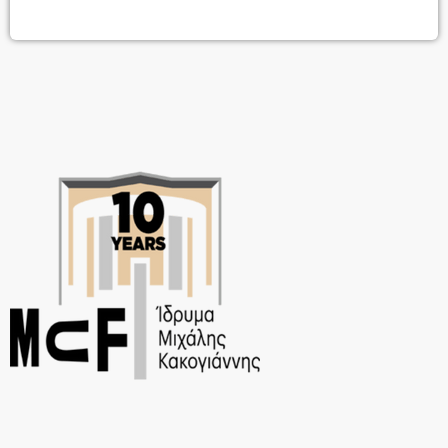
ποικίλης μαύρης ύλης, με τη συνοδεία ενός beat που κρατάει για
πάντα.Σαλπάροντας στα ανοιχτά μαύρα νερά της δικής της Εδέμ η
Σίλια και οι 3,14 θα προσπαθήσουν να λύσουν […]