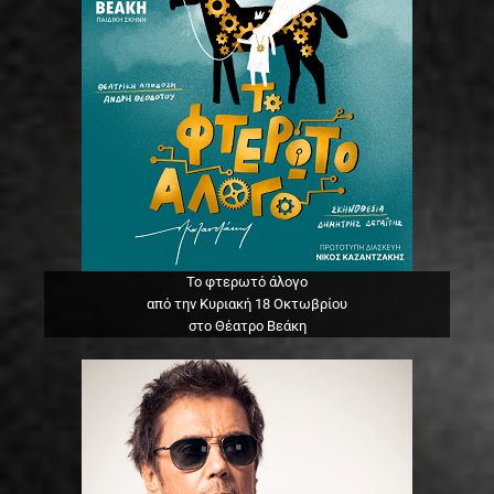
Το φτερωτό άλογο
από την Κυριακή 18 Οκτωβρίου
στο Θέατρο Βεάκη