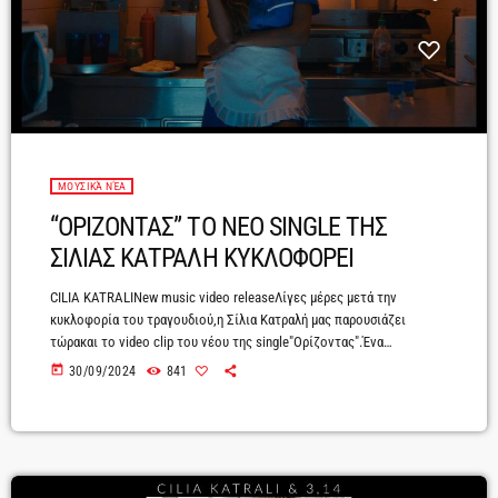
ΜΟΥΣΙΚΆ ΝΈΑ
“ΟΡΙΖΟΝΤΑΣ” ΤΟ ΝΕΟ SINGLE ΤΗΣ
ΣΙΛΙΑΣ ΚΑΤΡΑΛΗ ΚΥΚΛΟΦΟΡΕΙ
CILIA KATRALINew music video releaseΛίγες μέρες μετά την
κυκλοφορία του τραγουδιού,η Σίλια Κατραλή μας παρουσιάζει
τώρακαι το video clip του νέου της single"Ορίζοντας".Ένα
ευφάνταστο οπτικό ταξίδι μεταξύ ρεαλισμού και φαντασίας,με την
today
30/09/2024
841
υπογραφή του Γιώργου Αθανασίου.https://www.youtube.com/watch?
v=lVP5_urNl5Y&ab_channel=CiliaKatraliΤο βίντεο κλιπ πραγματεύεται
την παράξενη ιστορία μιας σερβιτόρας που θέλει να πιστέψει πολύ
σε κάτι...Πρόκειται για μια αλληγορία μεταξύ του υπαρκτού και του
φαντασιακού κόσμου.Όταν κοιτά κανείς μακριά ως τον ορίζοντα η
πραγματικότητα με την […]