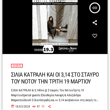
insert_link
EVENTS
ΣΙΛΙΑ ΚΑΤΡΑΛΗ ΚΑΙ ΟΙ 3,14 ΣΤΟ ΣΤΑΥΡΟ
ΤΟΥ ΝΟΤΟΥ ΤΗΝ ΤΡΙΤΗ 19 ΜΑΡΤΙΟΥ
ΣΙΛΙΑ ΚΑΤΡΑΛΗ & 3,14live @ Σταυρός Του ΝότουΤρίτη 19
ΜαρτίουSpecial guests:Ελευθερία Λαναρή & Αλεξάνδρα
ΜαρκοπούλουΗ Σίλια Κατραλή και οι 3,14 ανεβαίνουν στη σκηνή του
Σταυρού του Νότου την Τρίτη 19 Μαρτίου για μία μοναδική
today
18/03/2024
97
συναυλιακή απόπειρα να μας διηγηθούν παράξενες ιστορίες