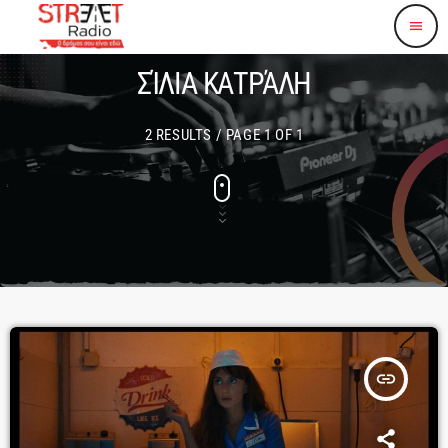
menu
ΣΊΛΙΑ ΚΑΤΡΆΛΗ
2 RESULTS / PAGE 1 OF 1
insert_link