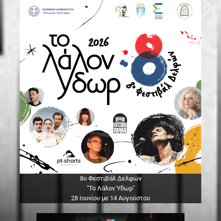
8ο Φεστιβάλ Δελφών
"Το Λάλον Ύδωρ"
28 Ιουνίου με 14 Αυγούστου