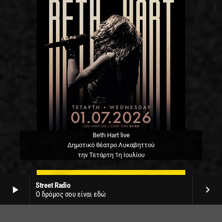
Beth Hart live
Δημοτικό θέατρο Λυκαβηττού
την Τετάρτη 1η Ιουλίου
Street Radio
play_arrow
keyboard_arrow_right
Ο δρόμος σου είναι εδώ