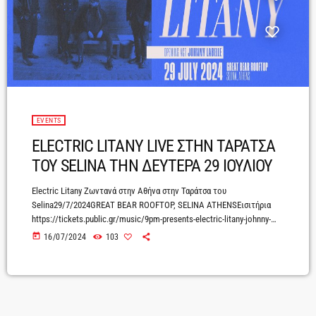
EVENTS
ELECTRIC LITANY LIVE ΣΤΗΝ ΤΑΡΑΤΣΑ
ΤΟΥ SELINA ΤΗΝ ΔΕΥΤΕΡΑ 29 ΙΟΥΛΙΟΥ
Electric Litany Ζωντανά στην Αθήνα στην Ταράτσα του
Selina29/7/2024GREAT BEAR ROOFTOP, SELINA ATHENSΕισιτήρια
https://tickets.public.gr/music/9pm-presents-electric-litany-johnny-
labelle-at-great-bear-rooftop/Οι Electric Litany επιστρέφουν στην
today
16/07/2024
103
Αθήνα στις 29 Ιουλίου 2024 για μια απολαυστική βραδιά μουσικής,
στα πλαίσια του νέου project "9PM". Μια εμπειρία που έχει
σχεδιαστεί για να φέρει την ζωντανή μουσική σε απρόσμενα μέρη της
πόλης, συνδυάζοντας την ενέργεια της μουσικής με το μαγευτικό
αστικό τοπίο της Αθήνας. Μαζί του ο μυσταγωγικός Johnny Labelle,