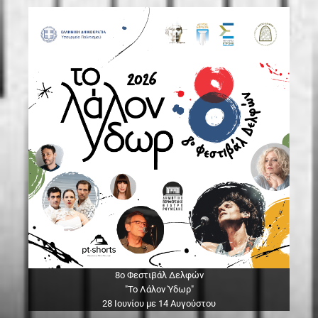
8ο Φεστιβάλ Δελφών
"Το Λάλον Ύδωρ"
28 Ιουνίου με 14 Αυγούστου