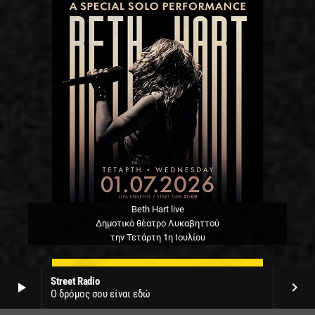
Beth Hart live
Δημοτικό θέατρο Λυκαβηττού
την Τετάρτη 1η Ιουλίου
Street Radio
play_arrow
keyboard_arrow_right
Ο δρόμος σου είναι εδώ