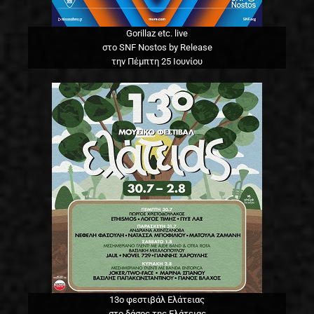
Gorillaz etc. live
στο SNF Nostos by Release
την Πέμπτη 25 Ιουνίου
13o φεστιβάλ Ελάτειας
στο δάσος της Ελάτειας