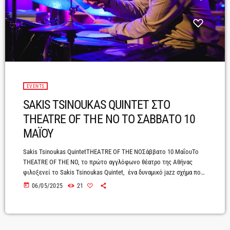
EVENTS
SAKIS TSINOUKAS QUINTET ΣΤΟ
THEATRE OF THE NO ΤΟ ΣΑΒΒΑΤΟ 10
ΜΑΪΟΥ
Sakis Tsinoukas QuintetΤΗΕΑΤRE OF THE NOΣάββατο 10 ΜαΐουΤο
THEATRE OF THE NO, το πρώτο αγγλόφωνο θέατρο της Αθήνας
φιλοξενεί το Sakis Tsinoukas Quintet, ένα δυναμικό jazz σχήμα που
γεφυρώνει την παραδοσιακή τζαζ με σύγχρονες μουσικές επιρροές.
today
06/05/2025
21
Το Σάββατο 10 Μαΐου στις 22:30.Με επικεφαλής τον καταξιωμένο
κιθαρίστα και συνθέτη Σάκη Τσινουκά, το κουιντέτο ξεχωρίζει για
τους πλούσιους αρμονικούς συνδυασμούς, τους λεπτοδουλεμένους
αυτοσχεδιασμούς και τις μελωδίες που μαγεύουν το κοινό.Κάθε