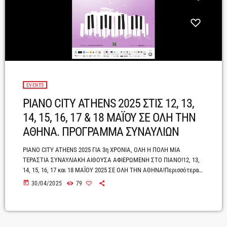
EVENTS
PIANO CITY ATHENS 2025 ΣΤΙΣ 12, 13,
14, 15, 16, 17 & 18 ΜΑΪΟΥ ΣΕ ΟΛΗ ΤΗΝ
ΑΘΗΝΑ. ΠΡΟΓΡΑΜΜΑ ΣΥΝΑΥΛΙΩΝ
PIANO CITY ATHENS 2025 ΓΙΑ 3η ΧΡΟΝΙΑ, ΟΛΗ Η ΠΟΛΗ ΜΙΑ
ΤΕΡΑΣΤΙΑ ΣΥΝΑΥΛΙΑΚΗ ΑΙΘΟΥΣΑ ΑΦΙΕΡΩΜΕΝΗ ΣΤΟ ΠΙΑΝΟ!12, 13,
14, 15, 16, 17 και 18 ΜΑΪΟΥ 2025 ΣΕ ΟΛΗ ΤΗΝ ΑΘΗΝΑ!Περισσότερα
από 100 δωρεάν ρεσιτάλ πιάνου σε δημόσιους και ιδιωτικούς
today
30/04/2025
79
χώρουςΈνας μαραθώνιος μουσικής γεμάτος έμπνευση, στις
γειτονιές της Αθήνας.Mετά από τις δύο πρώτες επιτυχημένες
χρονιές, το αγαπημένο φεστιβάλ της πόλης PIANO CITY ATHENS
επιστρέφει για τρίτη χρονιά από τις 12 έως και […]