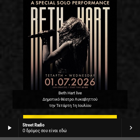
Beth Hart live
Δημοτικό θέατρο Λυκαβηττού
την Τετάρτη 1η Ιουλίου
Street Radio
play_arrow
keyboard_arrow_right
Ο δρόμος σου είναι εδώ