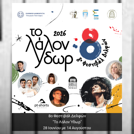
8ο Φεστιβάλ Δελφών
"Το Λάλον Ύδωρ"
28 Ιουνίου με 14 Αυγούστου