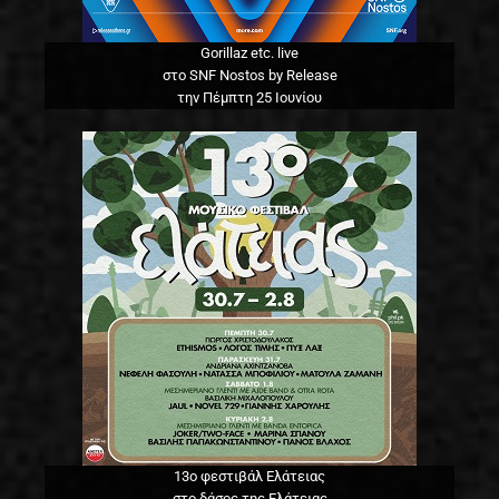
Gorillaz etc. live
στο SNF Nostos by Release
την Πέμπτη 25 Ιουνίου
13o φεστιβάλ Ελάτειας
στο δάσος της Ελάτειας