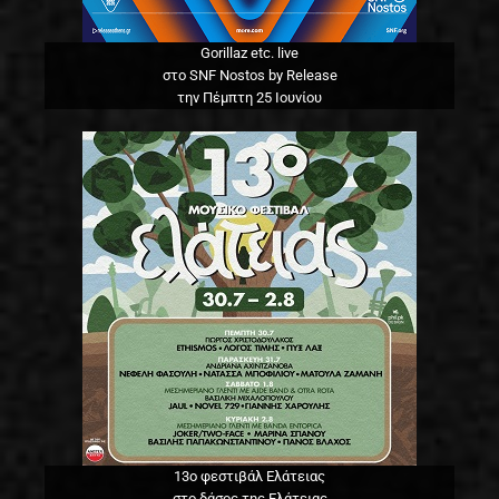
Gorillaz etc. live
στο SNF Nostos by Release
την Πέμπτη 25 Ιουνίου
13o φεστιβάλ Ελάτειας
στο δάσος της Ελάτειας