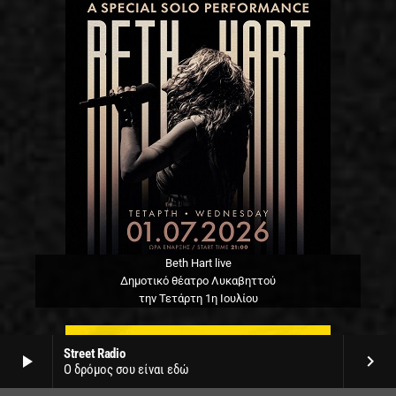
Beth Hart live
Δημοτικό θέατρο Λυκαβηττού
την Τετάρτη 1η Ιουλίου
Street Radio
play_arrow
keyboard_arrow_right
Ο δρόμος σου είναι εδώ