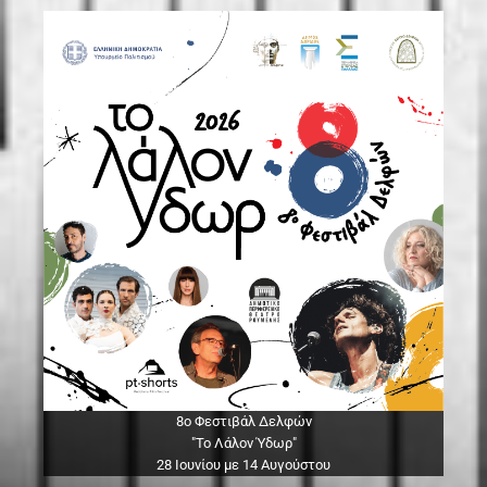
8ο Φεστιβάλ Δελφών
"Το Λάλον Ύδωρ"
28 Ιουνίου με 14 Αυγούστου