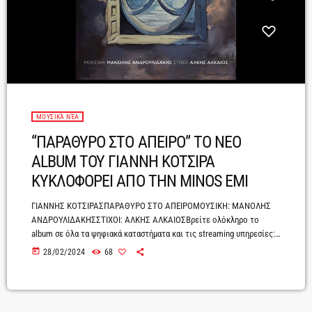
ΜΟΥΣΙΚΆ ΝΈΑ
“ΠΑΡΑΘΥΡΟ ΣΤΟ ΑΠΕΙΡΟ” ΤΟ ΝΕΟ
ALBUM ΤΟΥ ΓΙΑΝΝΗ ΚΟΤΣΙΡΑ
ΚΥΚΛΟΦΟΡΕΙ ΑΠΟ ΤΗΝ MINOS EMI
ΓΙΑΝΝΗΣ ΚΟΤΣΙΡΑΣΠΑΡΑΘΥΡΟ ΣΤΟ ΑΠΕΙΡΟΜΟΥΣΙΚΗ: ΜΑΝΟΛΗΣ
ΑΝΔΡΟΥΛΙΔΑΚΗΣΣΤΙΧΟΙ: ΑΛΚΗΣ ΑΛΚΑΙΟΣΒρείτε ολόκληρο το
album σε όλα τα ψηφιακά καταστήματα και τις streaming υπηρεσίες:
https://YiannisKotsiras.lnk.to/ParathiroStoApiroΠάει καιρός που η
today
28/02/2024
68
κυκλοφορία ενός δίσκου αποτελεί είδηση. Όταν όμως ένας από τους
σημαντικότερους ερμηνευτές στο ελληνικό τραγούδι τα τελευταία
30 χρόνια, ο Γιάννης Κότσιρας τραγουδάει ανέκδοτους στίχους και
ποίηση του Άλκη Αλκαίου σε μελοποίηση ενός από τους πιο