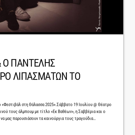
& Ο ΠΑΝΤΕΛΗΣ
ΤΡΟ ΛΙΠΑΣΜΑΤΩΝ ΤΟ
ο «Φεστιβάλ στη Θάλασσα 2025».Σάββατο 19 Ιουλίου @ Θέατρο
νού τους άλμπουμ με τίτλο «Εκ Βαθέων», η Σαββέρια και ο
να μας παρουσιάσουν τα καινούργια τους τραγούδια
ά τα χρόνια της πορείας τους στα καλλιτεχνικά δρώμενα.