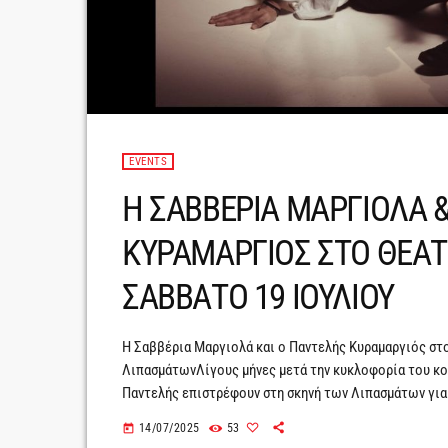
EVENTS
Η ΣΑΒΒΕΡΙΑ ΜΑΡΓΙΟΛΑ 
ΚΥΡΑΜΑΡΓΙΟΣ ΣΤΟ ΘΕΑ
ΣΑΒΒΑΤΟ 19 ΙΟΥΛΙΟΥ
Η Σαββέρια Μαργιολά και ο Παντελής Κυραμαργιός στ
ΛιπασμάτωνΛίγους μήνες μετά την κυκλοφορία του κοι
Παντελής επιστρέφουν στη σκηνή των Λιπασμάτων για 
πλαισιωμένα με όσα μας έκαναν να αγαπήσουμε όλα αυτ
14/07/2025
53
today
Φυσικά δεν θα λείψουν οι αναφορές […]