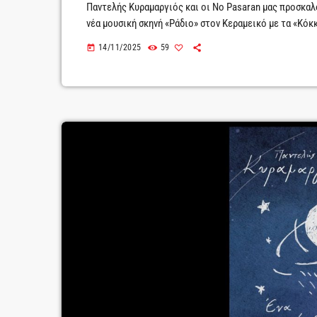
Παντελής Κυραμαργιός και οι No Pasaran μας προσκαλ
νέα μουσική σκηνή «Ράδιο» στον Κεραμεικό με τα «Κόκ
«έντυσαν» επαναστάσεις, αγώνες, αλήθειες και έρωτες
14/11/2025
59
today
επαναστάτη και μόνο οι επαναστάτες αγωνίζονται με τ