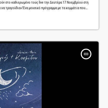
ούν στο καθιερωμένο τους live την Δευτέρα 17 Νοεμβρίου στη
κινα τραγούδια»!Ένα μουσικό πρόγραμμα με τα κομμάτια που
, γιατί μόνο οι ερωτευμένοι αναγνωρίζουν το πάθος του
ο […]
insert_link