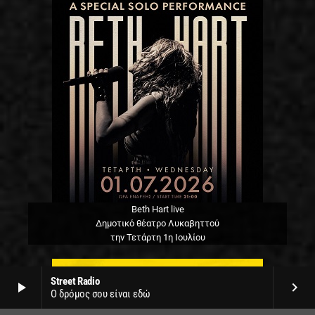
Beth Hart live
Δημοτικό θέατρο Λυκαβηττού
την Τετάρτη 1η Ιουλίου
Street Radio
play_arrow
keyboard_arrow_right
Ο δρόμος σου είναι εδώ