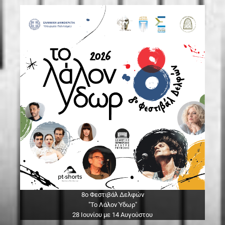
8ο Φεστιβάλ Δελφών
"Το Λάλον Ύδωρ"
28 Ιουνίου με 14 Αυγούστου