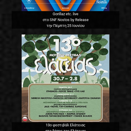
Gorillaz etc. live
στο SNF Nostos by Release
την Πέμπτη 25 Ιουνίου
13o φεστιβάλ Ελάτειας
στο δάσος της Ελάτειας