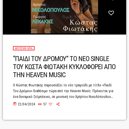
ΜΟΥΣΙΚΆ ΝΈΑ
“ΠΑΙΔΙ ΤΟΥ ΔΡΟΜΟΥ” ΤΟ ΝΕΟ SINGLE
ΤΟΥ ΚΩΣΤΑ ΦΙΩΤΑΚΗ ΚΥΚΛΟΦΟΡΕΙ ΑΠΟ
ΤΗΝ HEAVEN MUSIC
Ο Κώστας Φιωτάκης παρουσιάζει το νέο τραγούδι με τίτλο «Παιδί
Του Δρόμου» διαθέσιμο τώρα από την Heaven Music. Πρόκειται για
ένα δυναμικό ζεϊμπέκικο, σε μουσική του Χρήστου Νικολόπουλου
καιστίχους του Γιώργου Λεκάκη, που απογειώνει με την ώριμη
today
22/04/2024
57
ερμηνεία του ο Κώστας Φιωτάκης.Το τραγούδι συνοδεύεται από ένα
κινηματογραφικό music video με φόντο τις γειτονιές της Αθήνας
και με έμφαση στην αισθαντική ερμηνεία του Κώστα Φιωτάκη.Η νέα
κυκλοφορία του Κώστα Φιωτάκη – «Παιδί Του Δρόμου» είναι