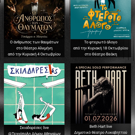
Ο άνθρωπος των θαυμάτων
Το φτερωτό άλογο
στο Θέατρο Αλκμήνη
από την Κυριακή 18 Οκτωβρίου
από την Κυριακή 4 Οκτωβρίου
στο Θέατρο Βεάκη
Beth Hart live
Σκιαδαρέσες live
Δημοτικό θέατρο Λυκαβηττού
@Τεχνόπολη Δήμου Αθηναίων