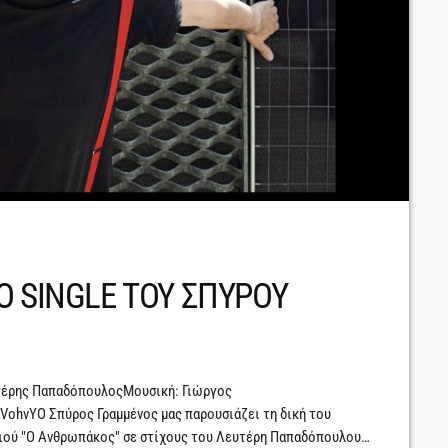
Ο SINGLE ΤΟΥ ΣΠΥΡΟΥ
υτέρης ΠαπαδόπουλοςΜουσική: Γιώργος
VohvYΟ Σπύρος Γραμμένος μας παρουσιάζει τη δική του
διού "Ο Ανθρωπάκος" σε στίχους του Λευτέρη Παπαδόπουλου