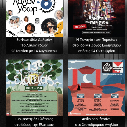
8ο Φεστιβάλ Δελφών
Η Παναγία των Παρισίων
"Το Λάλον Ύδωρ"
στο Ίδρ.Μείζονος Ελληνισμού
28 Ιουνίου με 14 Αυγούστου
από τις 24 Οκτωβρίου
13o φεστιβάλ Ελάτειας
Anilio park festival
στο δάσος της Ελάτειας
στο Χιονοδρομικό Ανηλίου