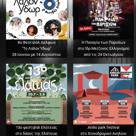
8ο Φεστιβάλ Δελφών
Η Παναγία των Παρισίων
"Το Λάλον Ύδωρ"
στο Ίδρ.Μείζονος Ελληνισμού
28 Ιουνίου με 14 Αυγούστου
από τις 24 Οκτωβρίου
13o φεστιβάλ Ελάτειας
Anilio park festival
στο δάσος της Ελάτειας
στο Χιονοδρομικό Ανηλίου