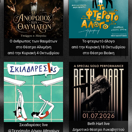
Ο άνθρωπος των θαυμάτων
Το φτερωτό άλογο
στο Θέατρο Αλκμήνη
από την Κυριακή 18 Οκτωβρίου
από την Κυριακή 4 Οκτωβρίου
στο Θέατρο Βεάκη
Beth Hart live
Σκιαδαρέσες live
Δημοτικό θέατρο Λυκαβηττού
@Τεχνόπολη Δήμου Αθηναίων