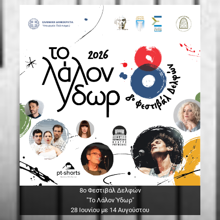
8ο Φεστιβάλ Δελφών
"Το Λάλον Ύδωρ"
28 Ιουνίου με 14 Αυγούστου