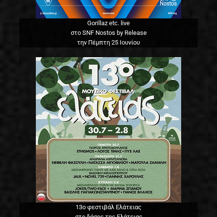
Gorillaz etc. live
στο SNF Nostos by Release
την Πέμπτη 25 Ιουνίου
13o φεστιβάλ Ελάτειας
στο δάσος της Ελάτειας