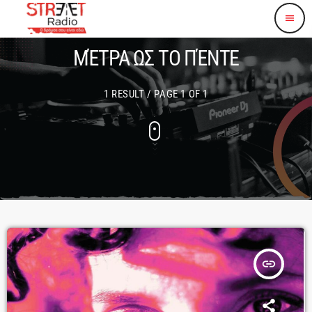
menu
ΜΈΤΡΑ ΩΣ ΤΟ ΠΈΝΤΕ
1 RESULT / PAGE 1 OF 1
insert_link