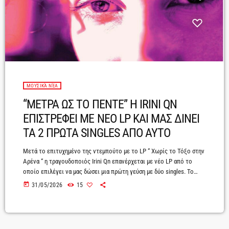
ΜΟΥΣΙΚΆ ΝΈΑ
“ΜΕΤΡΑ ΩΣ ΤΟ ΠΕΝΤΕ” H IRINI QN
ΕΠΙΣΤΡΕΦΕΙ ΜΕ ΝΕΟ LP ΚΑΙ ΜΑΣ ΔΙΝΕΙ
ΤΑ 2 ΠΡΩΤΑ SINGLES ΑΠΟ ΑΥΤΟ
Μετά το επιτυχημένο της ντεμπούτο με το LP “ Χωρίς το Τόξο στην
Αρένα “ η τραγουδοποιός Irini Qn επανέρχεται με νέο LP από το
οποίο επιλέγει να μας δώσει μια πρώτη γεύση με δύο singles. Το
“Μέτρα ως το Πέντε” είναι το δεύτερο τραγούδι του νέου της
today
31/05/2026
15
δίσκου και έρχεται λίγους μήνες μετά την κυκλοφορία του lead
single “Μανιασμένη”. Πρόκειται για ένα τραγούδι δυναμικό που
κινείται πρωτίστως σε ηλεκτρονική […]