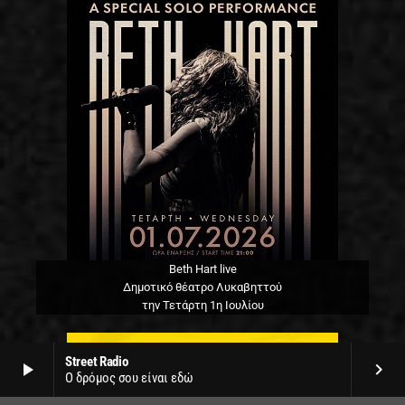
Beth Hart live
Δημοτικό θέατρο Λυκαβηττού
την Τετάρτη 1η Ιουλίου
Street Radio
play_arrow
keyboard_arrow_right
Ο δρόμος σου είναι εδώ