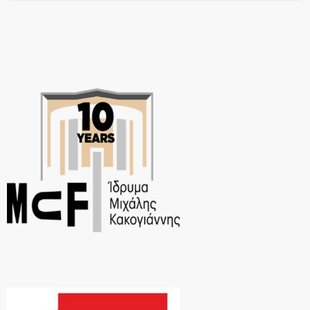
Τουμπάκη και Μάριου Στρόφαλη. Ακούστε ολόκληρο το album στο
[…]