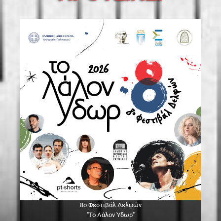
8ο Φεστιβάλ Δελφών
"Το Λάλον Ύδωρ"