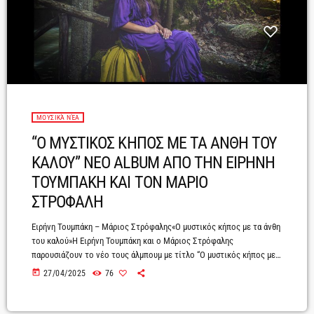
ΜΟΥΣΙΚΆ ΝΈΑ
“Ο ΜΥΣΤΙΚΟΣ ΚΗΠΟΣ ΜΕ ΤΑ ΑΝΘΗ ΤΟΥ
ΚΑΛΟΥ” ΝΕΟ ALBUM ΑΠΟ ΤΗΝ ΕΙΡΗΝΗ
ΤΟΥΜΠΑΚΗ ΚΑΙ ΤΟΝ ΜΑΡΙΟ
ΣΤΡΟΦΑΛΗ
Ειρήνη Τουμπάκη – Μάριος Στρόφαλης«Ο μυστικός κήπος με τα άνθη
του καλού»Η Ειρήνη Τουμπάκη και ο Μάριος Στρόφαλης
παρουσιάζουν το νέο τους άλμπουμ με τίτλο “Ο μυστικός κήπος με
τα άνθη του καλού”, μία συλλογή δώδεκα τραγουδιών με ιδιαίτερα
today
27/04/2025
76
ρομαντικά στοιχεία. Η Ειρήνη Τουμπάκη ερμήνευσε τις συνθέσεις του
Μάριου Στρόφαλη, σε στίχους των Λευτέρη Παπαδόπουλου, Βάσως
Αλλαγιάννη Svarno, Γιάννη Παπαδάμη, Φωτεινής Κοροβού, Ειρήνης