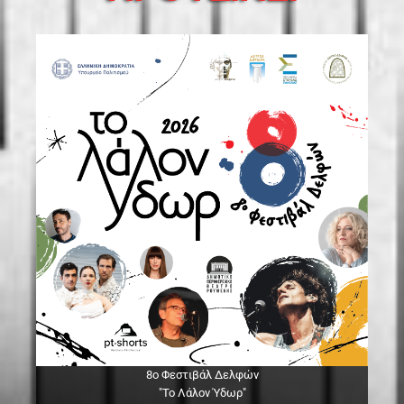
8ο Φεστιβάλ Δελφών
"Το Λάλον Ύδωρ"