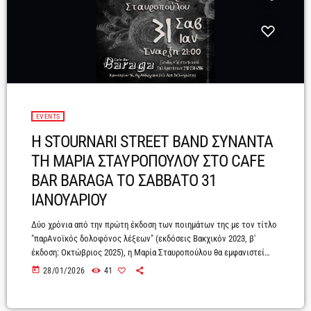
EVENTS
Η STOURNARI STREET BAND ΣΥΝΑΝΤΑ
ΤΗ ΜΑΡΙΑ ΣΤΑΥΡΟΠΟΥΛΟΥ ΣΤΟ CAFE
BAR BARAGA ΤΟ ΣΑΒΒΑΤΟ 31
ΙΑΝΟΥΑΡΙΟΥ
Δύο χρόνια από την πρώτη έκδοση των ποιημάτων της με τον τίτλο
"παρΑνοϊκός δολοφόνος λέξεων" (εκδόσεις Βακχικόν 2023, β'
έκδοση: Οκτώβριος 2025), η Μαρία Σταυροπούλου θα εμφανιστεί
ξανά στο εκδοτικό προσκήνιο με την επανέκδοση των δύο πρώτων
today
28/01/2026
41
βιβλίων της, της νουβέλας "ψάχνοντας ανθρώπους" (εκδόσεις
Λυκόφως 2015, β' έκδοση: Φεβρουάριος 2018) και το μυθιστόρημα "Η
Πολυθρόνα – Θύμα ή θύτης;" (εκδόσεις Λυκόφως 2018). Το Σάββατο