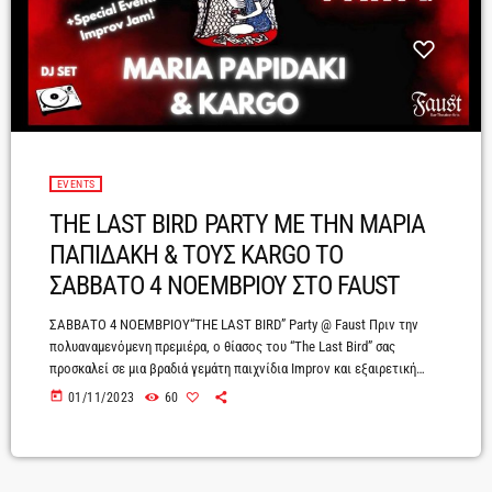
EVENTS
THE LAST BIRD PARTY ΜΕ ΤΗΝ ΜΑΡΙΑ
ΠΑΠΙΔΑΚΗ & ΤΟΥΣ KARGO ΤΟ
ΣΑΒΒΑΤΟ 4 ΝΟΕΜΒΡΙΟΥ ΣΤΟ FAUST
ΣΑΒΒΑΤΟ 4 ΝΟΕΜΒΡΙΟΥ“THE LAST BIRD” Party @ Faust Πριν την
πολυαναμενόμενη πρεμιέρα, ο θίασος του “The Last Bird” σας
προσκαλεί σε μια βραδιά γεμάτη παιχνίδια Improv και εξαιρετική
μουσική από τους ραδιοφωνικούς παραγωγούς, Μαρία Παπιδάκη και
today
01/11/2023
60
Γιώργο Καρατζογιάννη (Kargo). Ανεβείτε στη σκηνή του Faust,
παίξτε με το cast του “The Last Bird”, γνωρίστε τους συντελεστές
της παράστασης και χορέψτε με τις μουσικές των Maria Papidaki &
Kargo.To “The Last Bird”, […]