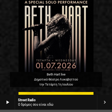
Beth Hart live
Δημοτικό θέατρο Λυκαβηττού
την Τετάρτη 1η Ιουλίου
Street Radio
play_arrow
keyboard_arrow_right
Ο δρόμος σου είναι εδώ