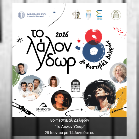
8ο Φεστιβάλ Δελφών
"Το Λάλον Ύδωρ"
28 Ιουνίου με 14 Αυγούστου