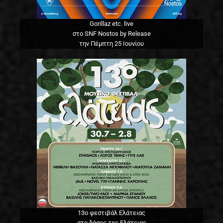
Gorillaz etc. live
στο SNF Nostos by Release
την Πέμπτη 25 Ιουνίου
13o φεστιβάλ Ελάτειας
στο δάσος της Ελάτειας