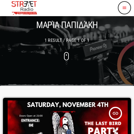
menu
ΜΑΡΊΑ ΠΑΠΙΔΆΚΗ
1 RESULT / PAGE 1 OF 1
insert_link