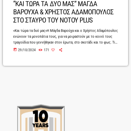
“ΚΑΙ ΤΩΡΑ ΤΑ ΔΥΟ ΜΑΣ” ΜΑΓΔΑ
ΒΑΡΟΥΧΑ & ΧΡΗΣΤΟΣ ΑΔΑΜΟΠΟΥΛΟΣ
ΣΤΟ ΣΤΑΥΡΟ ΤΟΥ ΝΟΤΟΥ PLUS
«Και τώρα τα δυό μας»Η Μάγδα Βαρούχα και ο Χρήστος Αδαμόπουλος
ενώνουν τα μονοπάτια τους, για να μοιραστούν με το κοινό τους
τραγούδια που γεννήθηκαν στον έρωτα, στο σκοτάδι και το φως. Τις
Παρασκευές 1 και 8 Νοεμβρίου, στο Σταυρό του Νότου, ελάτε να
today
29/10/2024
171
ταξιδέψουμε μαζί τους σε μια μουσική παράσταση γεμάτη μελωδίες,
ιστορίες και χτυποκάρδια.Χωρίς στερεότυπα και ταμπού, οι
ενορχηστρώσεις των μουσικών ιστοριών της Μάγδας και του
Χρήστου, αποτελούν […]