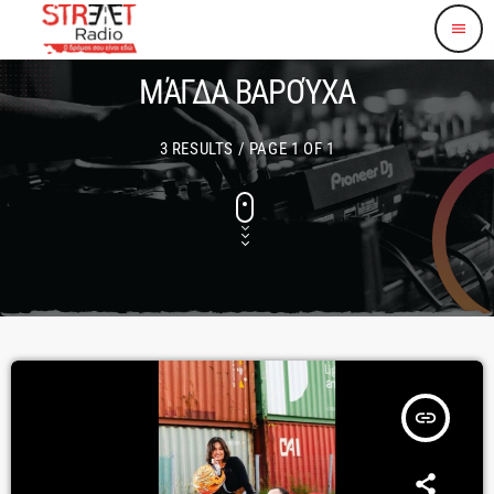
menu
ΜΆΓΔΑ ΒΑΡΟΎΧΑ
3 RESULTS / PAGE 1 OF 1
insert_link