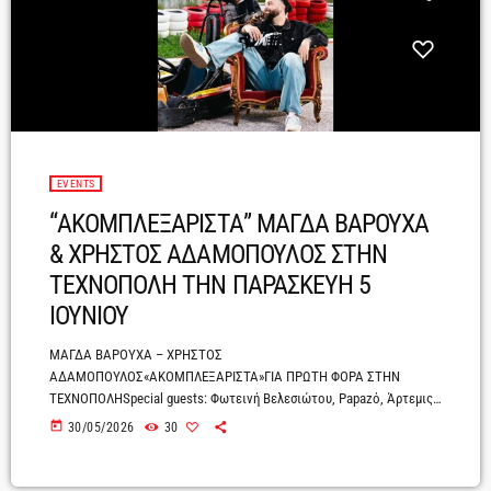
EVENTS
“ΑΚΟΜΠΛΕΞΑΡΙΣΤΑ” ΜΑΓΔΑ ΒΑΡΟΥΧΑ
& ΧΡΗΣΤΟΣ ΑΔΑΜΟΠΟΥΛΟΣ ΣΤΗΝ
ΤΕΧΝΟΠΟΛΗ ΤΗΝ ΠΑΡΑΣΚΕΥΗ 5
ΙΟΥΝΙΟΥ
ΜΑΓΔΑ ΒΑΡΟΥΧΑ – ΧΡΗΣΤΟΣ
ΑΔΑΜΟΠΟΥΛΟΣ«ΑΚΟΜΠΛΕΞΑΡΙΣΤΑ»ΓΙΑ ΠΡΩΤΗ ΦΟΡΑ ΣΤΗΝ
ΤΕΧΝΟΠΟΛΗSpecial guests: Φωτεινή Βελεσιώτου, Papazό, Άρτεμις
Κυριακοπούλου, Mike ΒασιλειάδηςΠΑΡΑΣΚΕΥΗ 5 ΙΟΥΝΙΟΥΕισιτήρια
today
30/05/2026
30
εδώ! Μια συναυλία που ξεκίνησε ως μια αυθόρμητη μουσική
συνάντηση και εξελίχθηκε σε ένα από τα live που συζητήθηκαν
περισσότερο, έρχεται για πρώτη φορά στην Τεχνόπολη.Η Μάγδα