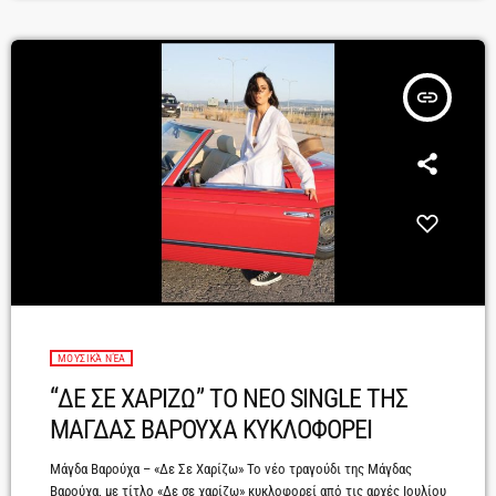
Βαρούχα και ο Χρήστος Αδαμόπουλος παρουσιάζουν το ανανεωμένο
«Ακομπλεξ-Άριστα», σε μια βραδιά που δεν θα επαναληφθεί με τον
ίδιο τρόπο: νέα ενορχήστρωση, ανανεωμένο πρόγραμμα, […]
insert_link
ΜΟΥΣΙΚΆ ΝΈΑ
“ΔΕ ΣΕ ΧΑΡΙΖΩ” ΤΟ ΝΕΟ SINGLE ΤΗΣ
ΜΑΓΔΑΣ ΒΑΡΟΥΧΑ ΚΥΚΛΟΦΟΡΕΙ
Μάγδα Βαρούχα – «Δε Σε Χαρίζω» Το νέο τραγούδι της Μάγδας
Βαρούχα, με τίτλο «Δε σε χαρίζω» κυκλοφορεί από τις αρχές Ιουλίου