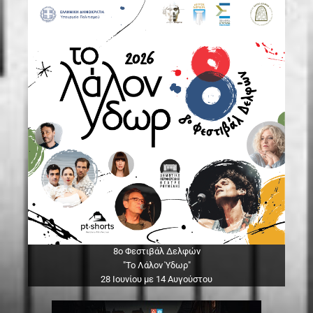
8ο Φεστιβάλ Δελφών
"Το Λάλον Ύδωρ"
28 Ιουνίου με 14 Αυγούστου