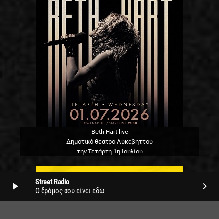
Beth Hart live
Δημοτικό θέατρο Λυκαβηττού
την Τετάρτη 1η Ιουλίου
Street Radio
play_arrow
keyboard_arrow_right
Ο δρόμος σου είναι εδώ