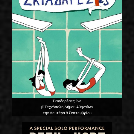
Σκιαδαρέσες live
@Τεχνόπολη Δήμου Αθηναίων
την Δευτέρα 8 Σεπτεμβρίου