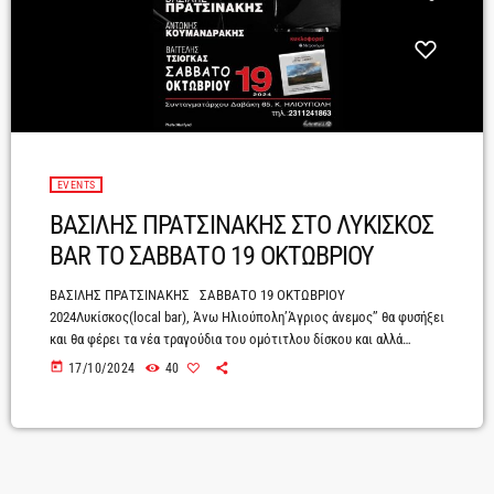
EVENTS
ΒΑΣΙΛΗΣ ΠΡΑΤΣΙΝΑΚΗΣ ΣΤΟ ΛΥΚΙΣΚΟΣ
BAR ΤΟ ΣΑΒΒΑΤΟ 19 ΟΚΤΩΒΡΙΟΥ
ΒΑΣΙΛΗΣ ΠΡΑΤΣΙΝΑΚΗΣ ΣΑΒΒΑΤΟ 19 ΟΚΤΩΒΡΙΟΥ
2024Λυκίσκος(local bar), Άνω Ηλιούπολη’Άγριος άνεμος’’ θα φυσήξει
και θα φέρει τα νέα τραγούδια του ομότιτλου δίσκου και αλλά
παλιότερα στο bar Λυκισκος στην ΑΝω Ηλιουπολη το Σάββατο 19
today
17/10/2024
40
ΟκτωβριουΟ ΒΑΣΙΛΗΣ ΠΡΑΤΣΙΝΑΚΗΣ μέσα από γνωστές μελωδίες,
ήχους και τραγούδια που σιγοτραγουδήσαμε και μεγαλώσαμε μαζί
τους, σ ένα πρόγραμμα με έντεχνα, λαικα αλλά Κρητικά τραγούδια
πρόγραμμα που συνεχίζει και φέτος αυτό που ξεκίνησε πριν 30
χρόνια σε […]