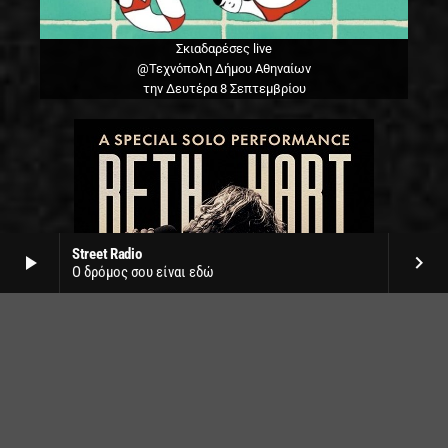
Σκιαδαρέσες live
@Τεχνόπολη Δήμου Αθηναίων
την Δευτέρα 8 Σεπτεμβρίου
Street Radio
play_arrow
keyboard_arrow_right
Ο δρόμος σου είναι εδώ
Beth Hart live