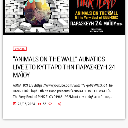
EVENTS
“ANIMALS ON THE WALL” ΛUNATICS
LIVE ΣΤΟ ΚΥΤΤΑΡΟ ΤΗΝ ΠΑΡΑΣΚΕΥΗ 24
ΜΑΪΟΥ
ΛUNATICS LIVEhttps://www.youtube.com/watch?v=jo98vWxG_o4The
Greek Pink Floyd Tribute Band presents:“ANIMALS ON THE WALL”&
The Very Best of PINK FLOYD1966-1982Μετά την καθηλωτική τους
εμφάνιση τον περασμένο Δεκέμβριο σε ένα κατάμεστο Κύτταρο, η
today
23/05/2024
56
1
κορυφαία Pink Floyd Tribute band στην Ελλάδα, οι σπουδαίοι
«Λunatics», αυτή η μεγάλη παρέα καταξιωμένων μουσικών μα πάνω
απ’ όλα οπαδών της μουσικής των Pink Floyd, στην καλύτερη
περίοδο της μεγάλης συναυλιακής του πορείας, επιστρέφουν στο