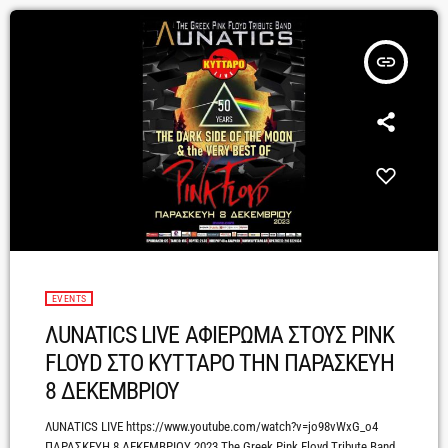
Κύτταρο, στην τελευταία φετινή τους Αθηναϊκή […]
insert_link
EVENTS
ΛUNATICS LIVE ΑΦΙΕΡΩΜΑ ΣΤΟΥΣ PINK
FLOYD ΣΤΟ ΚΥΤΤΑΡΟ ΤΗΝ ΠΑΡΑΣΚΕΥΗ
8 ΔΕΚΕΜΒΡΙΟΥ
ΛUNATICS LIVE https://www.youtube.com/watch?v=jo98vWxG_o4
ΠΑΡΑΣΚΕΥΗ 8 ΔΕΚΕΜΒΡΙΟΥ 2023 The Greek Pink Floyd Tribute Band