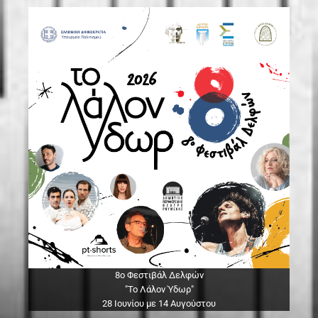
8ο Φεστιβάλ Δελφών
"Το Λάλον Ύδωρ"
28 Ιουνίου με 14 Αυγούστου