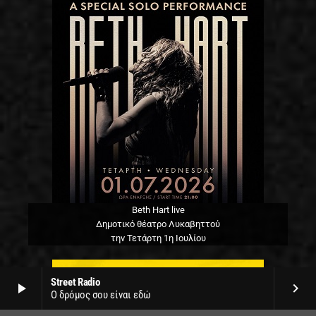
Beth Hart live
Δημοτικό θέατρο Λυκαβηττού
την Τετάρτη 1η Ιουλίου
Street Radio
play_arrow
keyboard_arrow_right
Ο δρόμος σου είναι εδώ