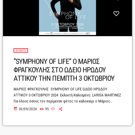
EVENTS
“SYMPHONY OF LIFE” O ΜΑΡΙΟΣ
ΦΡΑΓΚΟΥΛΗΣ ΣΤΟ ΩΔΕΙΟ ΗΡΩΔΟΥ
ΑΤΤΙΚΟΥ ΤΗΝ ΠΕΜΠΤΗ 3 ΟΚΤΩΒΡΙΟΥ
ΜΑΡΙΟΣ ΦΡΑΓΚΟΥΛΗΣ SYMPHONY OF LIFE ΩΔΕΙΟ ΗΡΩΔΟΥ
ΑΤΤΙΚΟΥ 3 ΟΚΤΩΒΡΙΟΥ 2024 Εκλεκτή Καλεσμένη LARISA MARTINEZ
Για όλους όσους τον περίμεναν φέτος το καλοκαίρι ο Μάριος
Φραγκούλης επιστρέφει στο Ηρώδειο για μία ανεπανάληπτη
today
30/09/2024
95
εμφάνιση στις 3 Οκτωβρίου. Μέσα από ένα πρόγραμμα
ειδικά διαμορφωμένο για τη μοναδική αυτή παράσταση και με
εκλεκτή του καλεσμένη τη διακεκριμένη Αμερικανίδα σοπράνο Larisa
Martinez, ο σπουδαίος Έλληνας τραγουδιστής ερμηνεύει τη δική του