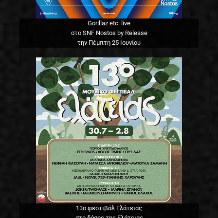
Gorillaz etc. live
στο SNF Nostos by Release
την Πέμπτη 25 Ιουνίου
13o φεστιβάλ Ελάτειας
στο δάσος της Ελάτειας