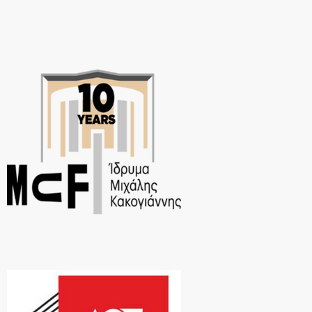
"Συμφωνία" για τη Ζωή. Προσπερνώντας ο,τι του στέρησε την […]