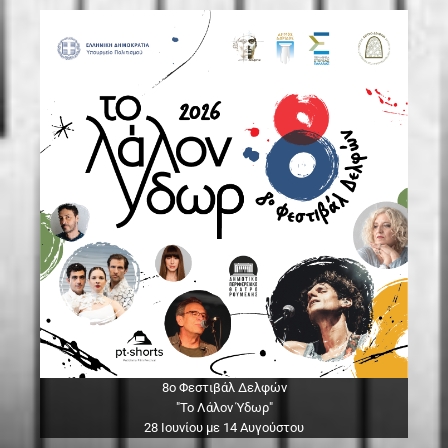
8ο Φεστιβάλ Δελφών
"Το Λάλον Ύδωρ"
28 Ιουνίου με 14 Αυγούστου