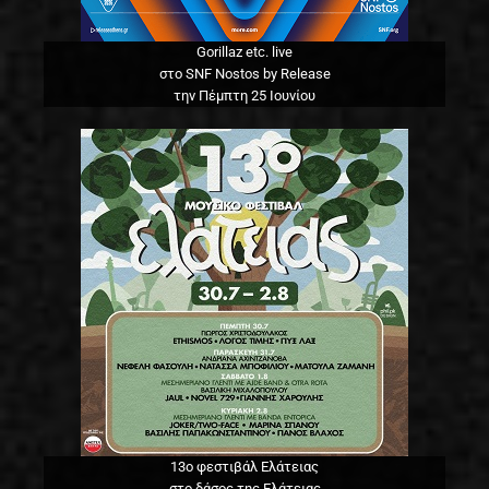
Gorillaz etc. live
στο SNF Nostos by Release
την Πέμπτη 25 Ιουνίου
13o φεστιβάλ Ελάτειας
στο δάσος της Ελάτειας