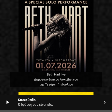
Beth Hart live
Δημοτικό θέατρο Λυκαβηττού
την Τετάρτη 1η Ιουλίου
Street Radio
play_arrow
keyboard_arrow_right
Ο δρόμος σου είναι εδώ