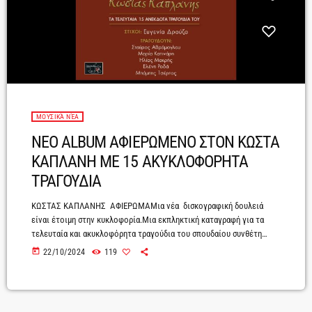
ΜΟΥΣΙΚΆ ΝΈΑ
ΝΕΟ ALBUM ΑΦΙΕΡΩΜΕΝΟ ΣΤΟΝ ΚΩΣΤΑ
ΚΑΠΛΑΝΗ ΜΕ 15 ΑΚΥΚΛΟΦΟΡΗΤΑ
ΤΡΑΓΟΥΔΙΑ
ΚΩΣΤΑΣ ΚΑΠΛΑΝΗΣ ΑΦΙΕΡΩΜΑΜια νέα δισκογραφική δουλειά
είναι έτοιμη στην κυκλοφορία.Μια εκπληκτική καταγραφή για τα
τελευταία και ακυκλοφόρητα τραγούδια του σπουδαίου συνθέτη
Κώστα Καπλάνη ο οποίος υπήρξε και από τους τελευταίους
today
22/10/2024
119
μεγάλους ρεμπέτες.Σ΄ ένα υπερπολυτελές βιβλιαράκι 40 σελίδων,
με πλήθος από ντοκουμέντα, φωτογραφίες από τη ζωή και το έργο
του.Ο συνθέτης του ‘’ ΜΙΝΟΡΕ ΤΗΣ ΑΥΓΗΣ΄’ έρχεται με 15
ανεπανάληπτα τραγούδια του να μας θυμήσει το ταλέντο και τη