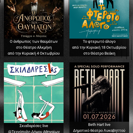
Ο άνθρωπος των θαυμάτων
Το φτερωτό άλογο
στο Θέατρο Αλκμήνη
από την Κυριακή 18 Οκτωβρίου
από την Κυριακή 4 Οκτωβρίου
στο Θέατρο Βεάκη
Beth Hart live
Σκιαδαρέσες live
Δημοτικό θέατρο Λυκαβηττού
@Τεχνόπολη Δήμου Αθηναίων