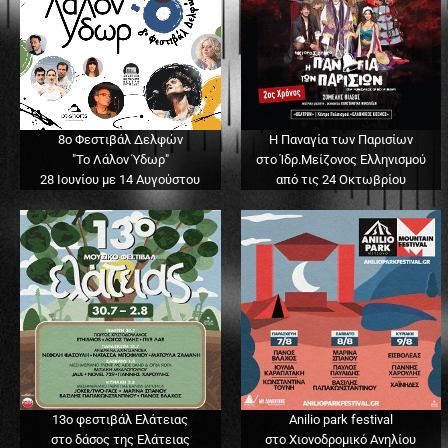
8ο Φεστιβάλ Δελφών
Η Παναγία των Παρισίων
"Το Λάλον Ύδωρ"
στο Ίδρ.Μείζονος Ελληνισμού
28 Ιουνίου με 14 Αυγούστου
από τις 24 Οκτωβρίου
13o φεστιβάλ Ελάτειας
Anilio park festival
στο δάσος της Ελάτειας
στο Χιονοδρομικό Ανηλίου