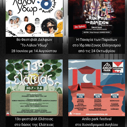
8ο Φεστιβάλ Δελφών
Η Παναγία των Παρισίων
"Το Λάλον Ύδωρ"
στο Ίδρ.Μείζονος Ελληνισμού
28 Ιουνίου με 14 Αυγούστου
από τις 24 Οκτωβρίου
13o φεστιβάλ Ελάτειας
Anilio park festival
στο δάσος της Ελάτειας
στο Χιονοδρομικό Ανηλίου