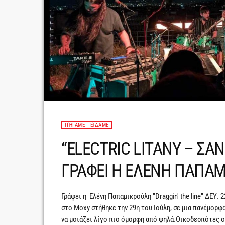
ΠΉΓΑΜΕ - ΕΊΔΑΜΕ
“ELECTRIC LITANY – ΣΑ
ΓΡΑΦΕΙ Η ΕΛΕΝΗ ΠΑΠΑ
Γράφει η Ελένη Παπαμικρούλη "Draggin' the line" ΔΕΥ. 
στο Μοxy στήθηκε την 29η του Ιούλη, σε μια πανέμορφ
να μοιάζει λίγο πιο όμορφη από ψηλά.Oικοδεσπότες οι Ε