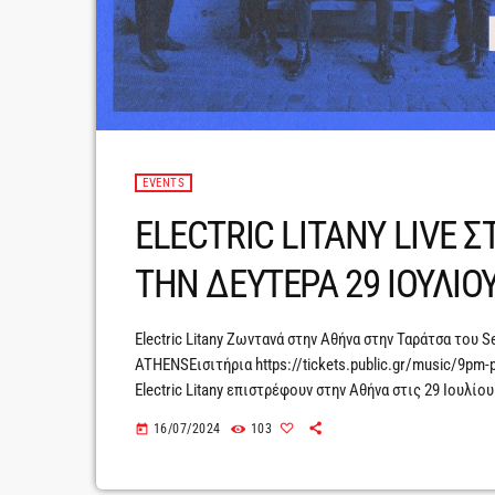
EVENTS
ELECTRIC LITANY LIVE 
ΤΗΝ ΔΕΥΤΕΡΑ 29 ΙΟΥΛΙΟ
Electric Litany Ζωντανά στην Αθήνα στην Ταράτσα του
ATHENSΕισιτήρια https://tickets.public.gr/music/9pm-pre
Electric Litany επιστρέφουν στην Αθήνα στις 29 Ιουλίο
νέου project "9PM". Μια εμπειρία που έχει σχεδιαστεί
16/07/2024
103
today
πόλης, συνδυάζοντας την ενέργεια της μουσικής με το
μυσταγωγικός Johnny Labelle, που μας […]