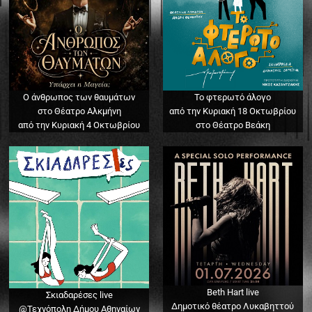
Ο άνθρωπος των θαυμάτων
Το φτερωτό άλογο
στο Θέατρο Αλκμήνη
από την Κυριακή 18 Οκτωβρίου
από την Κυριακή 4 Οκτωβρίου
στο Θέατρο Βεάκη
Beth Hart live
Σκιαδαρέσες live
Δημοτικό θέατρο Λυκαβηττού
@Τεχνόπολη Δήμου Αθηναίων