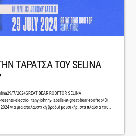
ΣΤΗΝ ΤΑΡΑΤΣΑ ΤΟΥ SELINA
Υ
 Selina29/7/2024GREAT BEAR ROOFTOP, SELINA
sents-electric-litany-johnny-labelle-at-great-bear-rooftop/Οι
υ 2024 για μια απολαυστική βραδιά μουσικής, στα πλαίσια του
 για να φέρει την ζωντανή μουσική σε απρόσμενα μέρη της
 μαγευτικό αστικό τοπίο της Αθήνας. Μαζί του ο