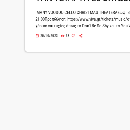
IMANY VOODOO CELLO CHRISTMAS THEATERΛεωφ. Βεΐκ
21:00Προπώληση: https://www.viva.gr/tickets/music/o
χάρισε επιτυχίες όπως το Don’t Be So Shy και το You 
Theater με την εντυπωσιακή παράσταση «Voodoo Cello»
20/10/2023
33
today
ίδιο τίτλο.Μια παράσταση όπου οι μόνοι πρωταγωνιστές