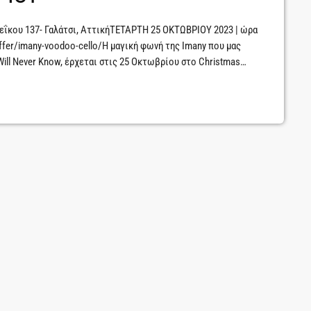
ου 137- Γαλάτσι, ΑττικήΤΕΤΑΡΤΗ 25 ΟΚΤΩΒΡΙΟΥ 2023 | ώρα
ffer/imany-voodoo-cello/H μαγική φωνή της Ιmany που μας
Will Never Know, έρχεται στις 25 Οκτωβρίου στο Christmas
, βασισμένη στην τελευταία της δισκογραφική δουλειά με τον
 είναι η μαγική, γήινη φωνή της και […]