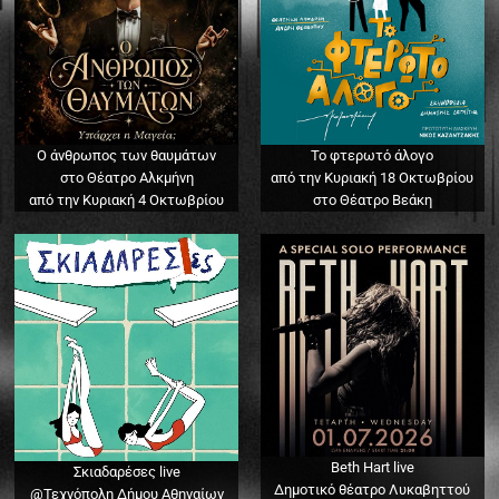
Ο άνθρωπος των θαυμάτων
Το φτερωτό άλογο
στο Θέατρο Αλκμήνη
από την Κυριακή 18 Οκτωβρίου
από την Κυριακή 4 Οκτωβρίου
στο Θέατρο Βεάκη
Beth Hart live
Σκιαδαρέσες live
Δημοτικό θέατρο Λυκαβηττού
@Τεχνόπολη Δήμου Αθηναίων