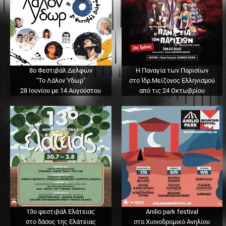
8ο Φεστιβάλ Δελφών
Η Παναγία των Παρισίων
"Το Λάλον Ύδωρ"
στο Ίδρ.Μείζονος Ελληνισμού
28 Ιουνίου με 14 Αυγούστου
από τις 24 Οκτωβρίου
13o φεστιβάλ Ελάτειας
Anilio park festival
στο δάσος της Ελάτειας
στο Χιονοδρομικό Ανηλίου