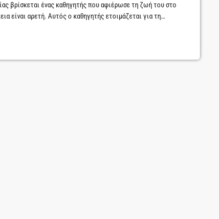
ρίας βρίσκεται ένας καθηγητής που αφιέρωσε τη ζωή του στο
εια είναι αρετή. Αυτός ο καθηγητής ετοιμάζεται για τη
τιο. Λιτό, γυμνό από έπιπλα σαν να ’χει απομείνει μόνο ο […]