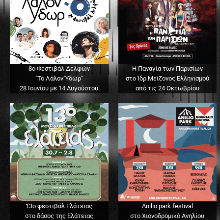
8ο Φεστιβάλ Δελφών
Η Παναγία των Παρισίων
"Το Λάλον Ύδωρ"
στο Ίδρ.Μείζονος Ελληνισμού
28 Ιουνίου με 14 Αυγούστου
από τις 24 Οκτωβρίου
13o φεστιβάλ Ελάτειας
Anilio park festival
στο δάσος της Ελάτειας
στο Χιονοδρομικό Ανηλίου