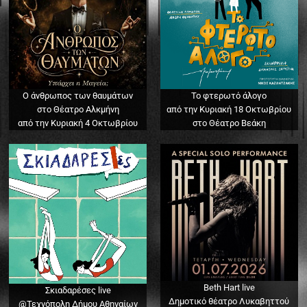
Ο άνθρωπος των θαυμάτων
Το φτερωτό άλογο
στο Θέατρο Αλκμήνη
από την Κυριακή 18 Οκτωβρίου
από την Κυριακή 4 Οκτωβρίου
στο Θέατρο Βεάκη
Beth Hart live
Σκιαδαρέσες live
Δημοτικό θέατρο Λυκαβηττού
@Τεχνόπολη Δήμου Αθηναίων