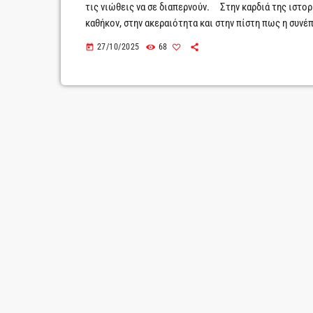
τις νιώθεις να σε διαπερνούν. Στην καρδιά της ιστο
καθήκον, στην ακεραιότητα και στην πίστη πως η συνέπ
συνταξιοδότησή του. Το σκηνικό: ένα σχεδόν άδειο δωμά
27/10/2025
68
today