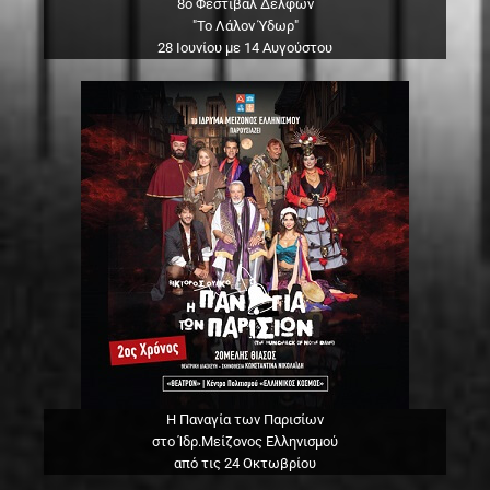
8ο Φεστιβάλ Δελφών
"Το Λάλον Ύδωρ"
28 Ιουνίου με 14 Αυγούστου
Η Παναγία των Παρισίων
στο Ίδρ.Μείζονος Ελληνισμού
από τις 24 Οκτωβρίου