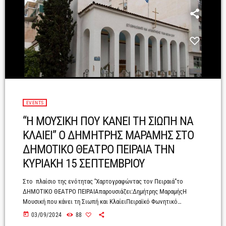
EVENTS
“Η ΜΟΥΣΙΚΗ ΠΟΥ ΚΑΝΕΙ ΤΗ ΣΙΩΠΗ ΝΑ
ΚΛΑΙΕΙ” Ο ΔΗΜΗΤΡΗΣ ΜΑΡΑΜΗΣ ΣΤΟ
ΔΗΜΟΤΙΚΟ ΘΕΑΤΡΟ ΠΕΙΡΑΙΑ ΤΗΝ
ΚΥΡΙΑΚΗ 15 ΣΕΠΤΕΜΒΡΙΟΥ
Στο πλαίσιο της ενότητας ''Χαρτογραφώντας τον Πειραιά”το
ΔΗΜΟΤΙΚΟ ΘΕΑΤΡΟ ΠΕΙΡΑΙΑπαρουσιάζει:Δημήτρης ΜαραμήςΗ
Μουσική που κάνει τη Σιωπή και ΚλαίειΠειραϊκό Φωνητικό
Σύνολο LIBRO COROΜουσική ΔιεύθυνσηΑνθή Γουρουντή Κυριακή 15
today
03/09/2024
88
Σεπτεμβρίου 2024, 8.30 μ.μ.Ελληνική Ευαγγελική Εκκλησία