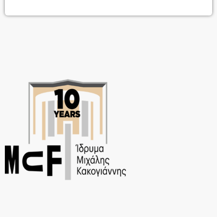
ΠειραιώςΑρμονίες που αιωρούνται κι εκπνέουν στην αντήχηση του
χώρου, παιχνίδι λυγμών και σιωπών, μωσαϊκό αισθημάτων και
σπαραγμάτων, μελωδίες εύθραυστες, φωνές ετοιμόρροπες. Ο
συνθέτης Δημήτρης Μαραμής με το Πειραϊκό Φωνητικό Σύνολο Libro
Coro υπό τη μουσική διεύθυνση της Ανθής Γουρουντή, παρουσιάζει
το μουσικό έργο Η Μουσική που κάνει τη Σιωπή και […]