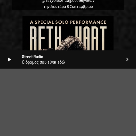
@Τεχνόπολη Δήμου Αθηναίων
την Δευτέρα 8 Σεπτεμβρίου
Street Radio
play_arrow
keyboard_arrow_right
Ο δρόμος σου είναι εδώ
Beth Hart live
Δημοτικό θέατρο Λυκαβηττού
την Τετάρτη 1η Ιουλίου