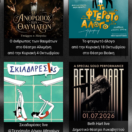
Ο άνθρωπος των θαυμάτων
Το φτερωτό άλογο
στο Θέατρο Αλκμήνη
από την Κυριακή 18 Οκτωβρίου
από την Κυριακή 4 Οκτωβρίου
στο Θέατρο Βεάκη
Beth Hart live
Σκιαδαρέσες live
Δημοτικό θέατρο Λυκαβηττού
@Τεχνόπολη Δήμου Αθηναίων