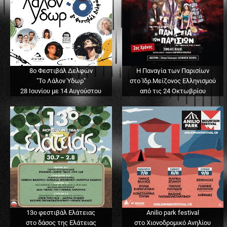
8ο Φεστιβάλ Δελφών
Η Παναγία των Παρισίων
"Το Λάλον Ύδωρ"
στο Ίδρ.Μείζονος Ελληνισμού
28 Ιουνίου με 14 Αυγούστου
από τις 24 Οκτωβρίου
13o φεστιβάλ Ελάτειας
Anilio park festival
στο δάσος της Ελάτειας
στο Χιονοδρομικό Ανηλίου