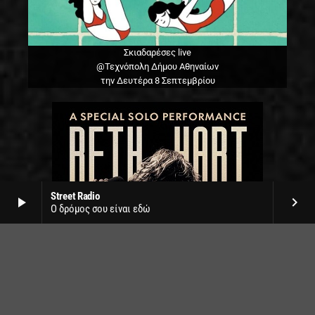
Σκιαδαρέσες live
@Τεχνόπολη Δήμου Αθηναίων
την Δευτέρα 8 Σεπτεμβρίου
Street Radio
play_arrow
keyboard_arrow_right
Ο δρόμος σου είναι εδώ