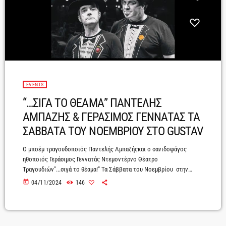
EVENTS
“…ΣΙΓΑ ΤΟ ΘΕΑΜΑ” ΠΑΝΤΕΛΗΣ
ΑΜΠΑΖΗΣ & ΓΕΡΑΣΙΜΟΣ ΓΕΝΝΑΤΑΣ ΤΑ
ΣΑΒΒΑΤΑ ΤΟΥ ΝΟΕΜΒΡΙΟΥ ΣΤΟ GUSTAV
Ο μποέμ τραγουδοποιός Παντελής Αμπαζήςκαι ο σανιδοφάγος
ηθοποιός Γεράσιμος Γεννατάς Ντεμοντέρνο Θέατρο
Τραγουδιών"...σιγά το θέαμα!" Τα Σάββατα του Νοεμβρίου στην
σκηνή του GUSTAVΝτεμοντέρνο θέατρο τραγουδιών.Έτσι
today
04/11/2024
146
χαρακτηρίζουν ο Παντελής και ο Γεράσιμος, την μουσικοθεατρική
παράσταση "...σιγά το θέαμα!" που θα παρουσιάσουν τα Σάββατα του
Νοεμβρίου (2,9,16,23 & 30) στη σκηνή του Gustav, στην στοά του
εμβληματικού εμπορικού κέντρου Atrium στο κέντρο της