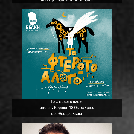
Το φτερωτό άλογο
από την Κυριακή 18 Οκτωβρίου
στο Θέατρο Βεάκη