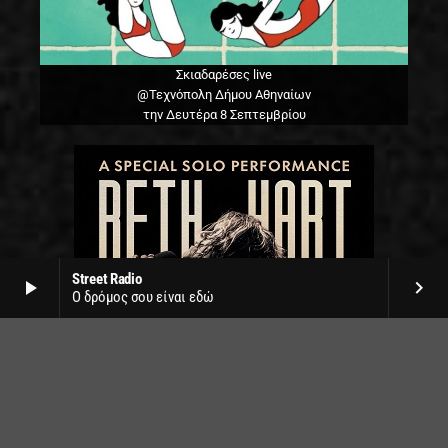
Σκιαδαρέσες live
@Τεχνόπολη Δήμου Αθηναίων
την Δευτέρα 8 Σεπτεμβρίου
Street Radio
play_arrow
keyboard_arrow_right
Ο δρόμος σου είναι εδώ