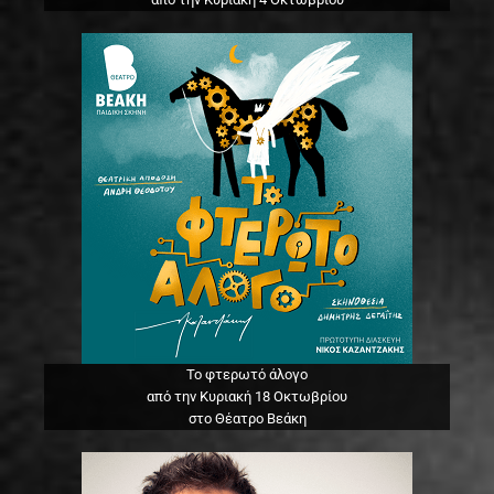
Το φτερωτό άλογο
από την Κυριακή 18 Οκτωβρίου
στο Θέατρο Βεάκη