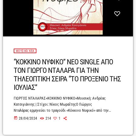
ΜΟΥΣΙΚΆ ΝΈΑ
“ΚΟΚΚΙΝΟ ΝΥΦΙΚΟ” ΝΕΟ SINGLE ΑΠΟ
ΤΟΝ ΓΙΩΡΓΟ ΝΤΑΛΑΡΑ ΓΙΑ ΤΗΝ
ΤΗΛΕΟΠΤΙΚΗ ΣΕΙΡΑ “ΤΟ ΠΡΟΞΕΝΙΟ ΤΗΣ
ΙΟΥΛΙΑΣ”
ΓΙΩΡΓΟΣ ΝΤΑΛΑΡΑΣ«ΚΟΚΚΙΝΟ ΝΥΦΙΚΟ»Μουσική: Ανδρέας
Κατσιγιάννης | Στίχοι: Νίκος ΜωραΐτηςΟ Γιώργος
Νταλάρας ερμηνεύει το τραγούδι «Κόκκινο Νυφικό» από την
επιτυχημένη τηλεοπτική σειρά του ALPHA «Το προξενιό της
today
28/04/2024
214
1
Ιουλίας» σε μουσική του Ανδρέα Κατσιγιάννη και στίχους του Νίκου
Μωραΐτη.Ένα ζεϊμπέκικο έντονα φορτισμένο που αναδεικνύει
αντιθέσεις και εσωτερικές συγκρούσεις.Ο συνθέτης Ανδρέας