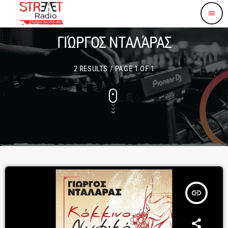
menu
ΓΙΏΡΓΟΣ ΝΤΑΛΆΡΑΣ
2 RESULTS / PAGE 1 OF 1
insert_link