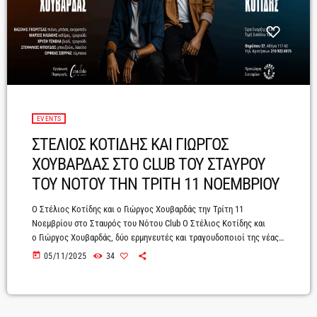
EVENTS
ΣΤΕΛΙΟΣ ΚΟΤΙΔΗΣ ΚΑΙ ΓΙΩΡΓΟΣ
ΧΟΥΒΑΡΔΑΣ ΣΤΟ CLUB ΤΟΥ ΣΤΑΥΡΟΥ
ΤΟΥ ΝΟΤΟΥ ΤΗΝ ΤΡΙΤΗ 11 ΝΟΕΜΒΡΙΟΥ
Ο Στέλιος Κοτίδης και ο Γιώργος Χουβαρδάς την Τρίτη 11
Νοεμβρίου στο Σταυρός του Νότου Club Ο Στέλιος Κοτίδης και
ο Γιώργος Χουβαρδάς, δύο ερμηνευτές και τραγουδοποιοί της νέας
γενιάς με κοινές μουσικές καταβολές και με δυναμικό παρών στα
today
05/11/2025
34
μουσικά δρώμενα, ενώνουν τις Τέχνες τους για πρώτη φορά στην
σκηνή του Σταυρός του Νότου Club την Τρίτη 11 Νοεμβρίου με μια
εξαιρετικά δεμένη ομάδα μουσικών, αναμειγνύοντας τραγούδια
σταθμούς της έμπνευσής τους με δημιουργίες της προσωπικής τους