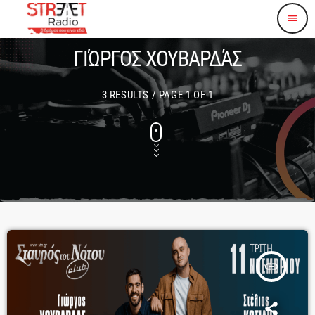
menu
ΓΙΏΡΓΟΣ ΧΟΥΒΑΡΔΆΣ
3 RESULTS / PAGE 1 OF 1
insert_link