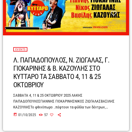
EVENTS
Λ. ΠΑΠΑΔΟΠΟΥΛΟΣ, Ν. ΖΙΩΓΑΛΑΣ, Γ.
ΓΙΟΚΑΡΙΝΗΣ & Β. ΚΑΖΟΥΛΗΣ ΣΤΟ
ΚΥΤΤΑΡΟ ΤΑ ΣΑΒΒΑΤΟ 4, 11 & 25
ΟΚΤΩΒΡΙΟΥ
ΣΑΒΒΑΤΑ 4, 11 & 25 ΟΚΤΩΒΡΙΟΥ 2025 ΛΑΚΗΣ
ΠΑΠΑΔΟΠΟΥΛΟΣΓΙΑΝΝΗΣ ΓΙΟΚΑΡΙΝΗΣΝΙΚΟΣ ΖΙΩΓΑΛΑΣΒΑΣΙΛΗΣ
ΚΑΖΟΥΛΗΣΤο φθινόπωρο ..πέφτουν τα φύλλα των δέντρων,
..μαζεύουμε τα σταφύλια, ..ανοίγουν τα σχολεία, ..δροσίζει ο καιρός
today
01/10/2025
57
και …το Κύτταρο, όπως πάντα, υποδέχεται με χαρά μικρού παιδιού,
τον Λάκη Παπαδόπουλο, τον Γιάννη Γιοκαρίνη, το Νίκο Ζιώγαλα, τον
Βασίλη Καζούλη, τη θρυλική τετράδα, την πιο feelgood παράσταση