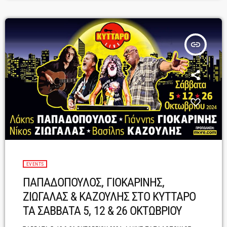
του καιρού μας, που επιστρέφει στο «σπίτι» της και μας σερβίρει ένα
..σπέσιαλ και πάντα […]
insert_link
EVENTS
ΠΑΠΑΔΟΠΟΥΛΟΣ, ΓΙΟΚΑΡΙΝΗΣ,
ΖΙΩΓΑΛΑΣ & ΚΑΖΟΥΛΗΣ ΣΤΟ ΚΥΤΤΑΡΟ
ΤΑ ΣΑΒΒΑΤΑ 5, 12 & 26 ΟΚΤΩΒΡΙΟΥ