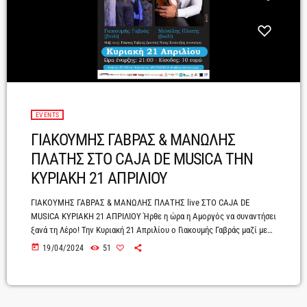
EVENTS
ΓΙΑΚΟΥΜΗΣ ΓΑΒΡΑΣ & ΜΑΝΩΛΗΣ
ΠΛΑΤΗΣ ΣΤΟ CAJA DE MUSICA ΤΗΝ
ΚΥΡΙΑΚΗ 21 ΑΠΡΙΛΙΟΥ
ΓΙΑΚΟΥΜΗΣ ΓΑΒΡΑΣ & ΜΑΝΩΛΗΣ ΠΛΑΤΗΣ live ΣΤΟ CAJA DE
MUSICA ΚΥΡΙΑΚΗ 21 ΑΠΡΙΛΙΟΥ Ήρθε η ώρα η Αμοργός να συναντήσει
ξανά τη Λέρo! Την Κυριακή 21 Απριλίου ο Γιακουμής Γαβράς μαζί με
τον Μανώλη Πλατή θα μας ταξιδέψουν με τις μουσικές τους ο
today
19/04/2024
51
καθένας στο τόπο του, όπως μόνο αυτοί ξέρουν. Αυτή η συνάντηση
στη σκηνή του Caja de musica μας υπόσχεται μια βραδιά γεμάτη
μουσικές εκπλήξεις, χορό και κέφι. […]