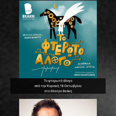
Το φτερωτό άλογο
από την Κυριακή 18 Οκτωβρίου
στο Θέατρο Βεάκη