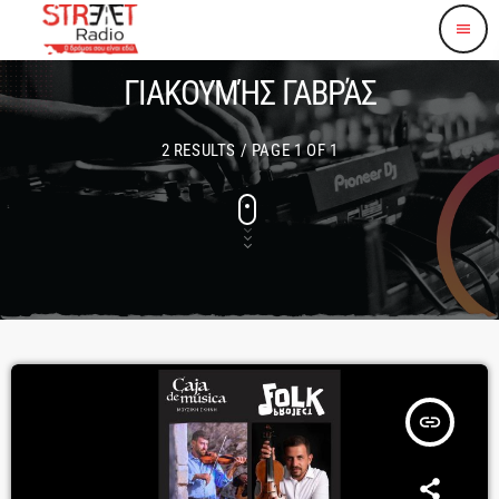
menu
ΓΙΑΚΟΥΜΉΣ ΓΑΒΡΆΣ
2 RESULTS / PAGE 1 OF 1
insert_link