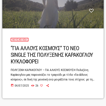
ΜΟΥΣΙΚΆ ΝΈΑ
“ΓΙΑ ΑΛΛΟΥΣ ΚΟΣΜΟΥΣ” ΤΟ ΝΕΟ
SINGLE ΤΗΣ ΠΟΛΥΞΕΝΗΣ ΚΑΡΑΚΟΓΛΟΥ
ΚΥΚΛΟΦΟΡΕΙ
ΠΟΛΥΞΕΝΗ ΚΑΡΑΚΟΓΛΟΥ – ΓΙΑ ΑΛΛΟΥΣ ΚΟΣΜΟΥΣΗ Πολυξένη
Καράκογλου μας παρουσιάζει το τραγούδι με τίτλο «Για άλλους
κόσμους», σε δική της μουσική ενώ μοιράζεται τους στίχους με την
Αθηνά Σπανού. Το τραγούδι «Για άλλους κόσμους» είναι το δεύτερο
today
04/07/2025
26
single, μετά το «Του κόσμου η ρότα», από το νέο της δισκογραφικό
άλμπουμ που θα κυκλοφορήσει αρχές φθινοπώρου.Ένα τραγούδι
γραμμένο για την δυσκολία της σύνδεσης στις ανθρώπινες σχέσεις
και στον έρωτα. Πόσο εύκολο […]