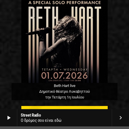
Beth Hart live
Δημοτικό θέατρο Λυκαβηττού
την Τετάρτη 1η Ιουλίου
Street Radio
play_arrow
keyboard_arrow_right
Ο δρόμος σου είναι εδώ