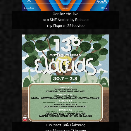
Gorillaz etc. live
στο SNF Nostos by Release
την Πέμπτη 25 Ιουνίου
13o φεστιβάλ Ελάτειας
στο δάσος της Ελάτειας