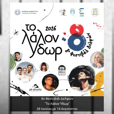
8ο Φεστιβάλ Δελφών
"Το Λάλον Ύδωρ"
28 Ιουνίου με 14 Αυγούστου