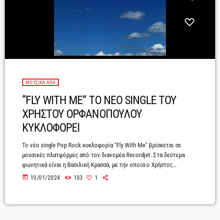
ΜΟΥΣΙΚΆ ΝΈΑ
“FLY WITH ME” ΤΟ ΝΕΟ SINGLE ΤΟΥ
ΧΡΗΣΤΟΥ ΟΡΦΑΝΟΠΟΥΛΟΥ
ΚΥΚΛΟΦΟΡΕΙ
To νέο single Pop Rock κυκλοφορία "Fly With Me" βρίσκεται σε
μουσικές πλατφόρμες από τον διανομέα Recordjet. Στα δεύτερα
φωνητικά είναι η Βασιλική Κρασσά, με την οποία ο Χρήστος
Ορφανόπουλος έχει ιδρύσει το ακουστικό σχήμα " Foggy Forest " σε
today
10/01/2024
103
1
Country Rock ύφοςMusic - Lyrics: Chris OrfanopoulosVocals: Chris
OrfanopoulosBacking Vocals: Vasiliki Krassa - Chris
OrfanopoulosMixed - Produced by Chris Orfanopoulos Genre: Pop
Rockhttps://youtu.be/5HYiDaT6YMw?