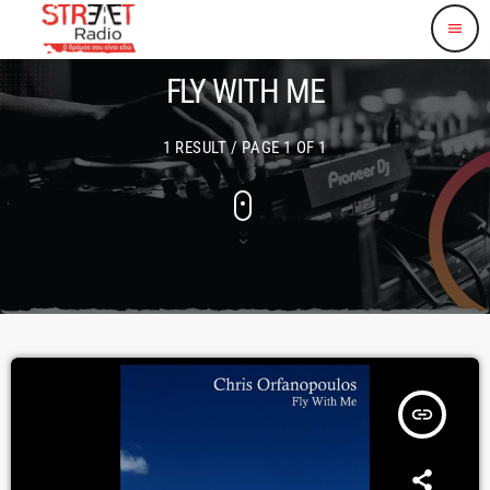
menu
FLY WITH ME
1 RESULT / PAGE 1 OF 1
insert_link