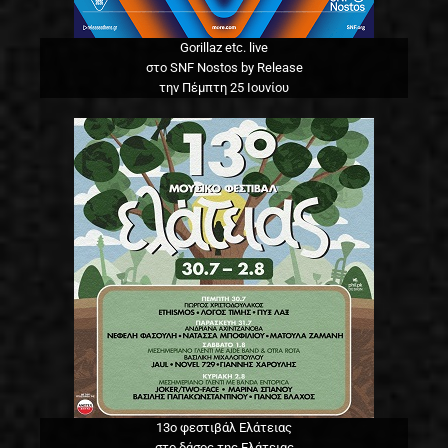
Gorillaz etc. live
στο SNF Nostos by Release
την Πέμπτη 25 Ιουνίου
13o φεστιβάλ Ελάτειας
στο δάσος της Ελάτειας