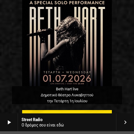
Beth Hart live
Δημοτικό θέατρο Λυκαβηττού
την Τετάρτη 1η Ιουλίου
Street Radio
play_arrow
keyboard_arrow_right
Ο δρόμος σου είναι εδώ