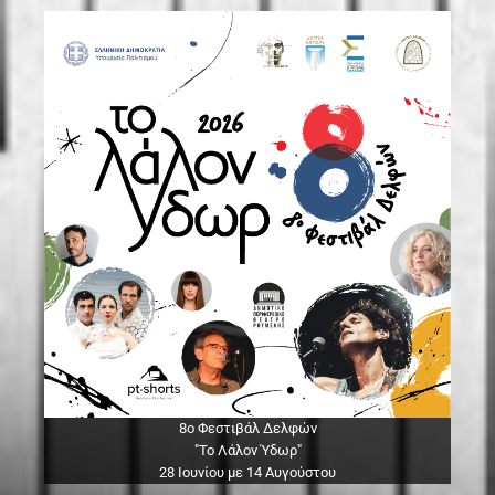
8ο Φεστιβάλ Δελφών
"Το Λάλον Ύδωρ"
28 Ιουνίου με 14 Αυγούστου