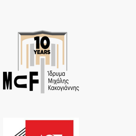
si=RjxaTebk2Yl4ycPR https://www.youtube.com/@chrisorfanopoulos7
067 https://open.spotify.com/album/5kVZTIgpi38U0CQaHoMOVO?
si=VzMcc4tDTH2Fi-MI-HUfDQ&utm_source=copy-linkSocial
media: https://www.facebook.com/chrisorfanopoulos https://www.fac
ebook.com/ChrisOrfanopoulosMusic https://instagram.com/c.orfano
poulos