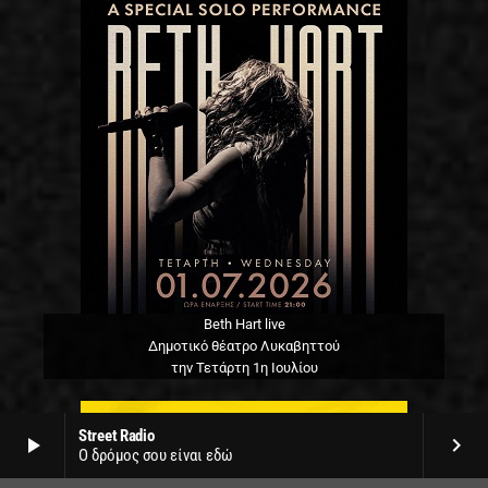
Beth Hart live
Δημοτικό θέατρο Λυκαβηττού
την Τετάρτη 1η Ιουλίου
Street Radio
play_arrow
keyboard_arrow_right
Ο δρόμος σου είναι εδώ