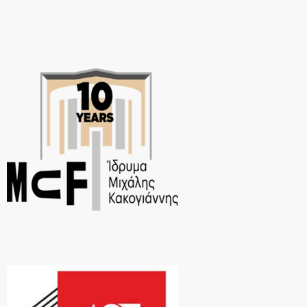
ρυθμούς σχεδόν punk και […]