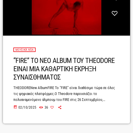
ΜΟΥΣΙΚΆ ΝΈΑ
“FIRE” ΤΟ ΝΕΟ ALBUM ΤΟΥ THEODORE
ΕΙΝΑΙ ΜΙΑ ΚΑΘΑΡΤΙΚΗ ΕΚΡΗΞΗ
ΣΥΝΑΙΣΘΗΜΑΤΟΣ
THEODORENew AlbumFIRE Το "FIRE" είναι διαθέσιμο τώρα σε όλες
τις ψηφιακές πλατφόρμες.Ο Theodore παρουσιάζει το
πολυαναμενόμενο άλμπουμ του FIRE στις 26 Σεπτεμβρίου,
σηματοδοτώντας μια έντονα προσωπική εξέλιξη γι’ αυτόν. Το FIRE
today
02/10/2025
36
αποτελεί μια εμπειρία που "χτυπάει" κατευθείαν στην ψυχή, μια
απομάκρυνση από το συνηθισμένο στιλ τραγουδοποιίας του. Σε
αυτόν τον δίσκο ο καλλιτέχνης εξερευνά μια μίξη alternative rock,
dreampop και indie ήχων, με στοιχεία shoegaze, βαριές κιθάρες,