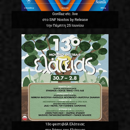
Gorillaz etc. live
στο SNF Nostos by Release
την Πέμπτη 25 Ιουνίου
13o φεστιβάλ Ελάτειας
στο δάσος της Ελάτειας