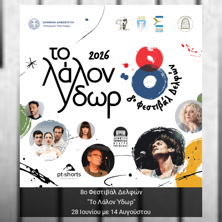
8ο Φεστιβάλ Δελφών
"Το Λάλον Ύδωρ"
28 Ιουνίου με 14 Αυγούστου