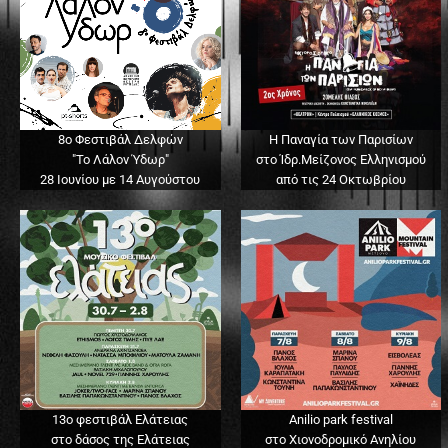
8ο Φεστιβάλ Δελφών
Η Παναγία των Παρισίων
"Το Λάλον Ύδωρ"
στο Ίδρ.Μείζονος Ελληνισμού
28 Ιουνίου με 14 Αυγούστου
από τις 24 Οκτωβρίου
13o φεστιβάλ Ελάτειας
Anilio park festival
στο δάσος της Ελάτειας
στο Χιονοδρομικό Ανηλίου