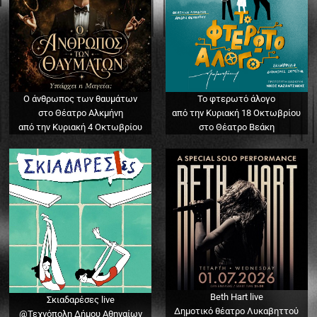
Ο άνθρωπος των θαυμάτων
Το φτερωτό άλογο
στο Θέατρο Αλκμήνη
από την Κυριακή 18 Οκτωβρίου
από την Κυριακή 4 Οκτωβρίου
στο Θέατρο Βεάκη
Beth Hart live
Σκιαδαρέσες live
Δημοτικό θέατρο Λυκαβηττού
@Τεχνόπολη Δήμου Αθηναίων