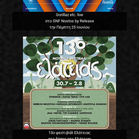
Gorillaz etc. live
στο SNF Nostos by Release
την Πέμπτη 25 Ιουνίου
13o φεστιβάλ Ελάτειας
στο δάσος της Ελάτειας