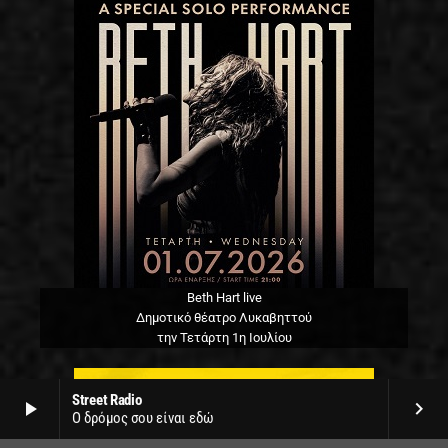
Beth Hart live
Δημοτικό θέατρο Λυκαβηττού
την Τετάρτη 1η Ιουλίου
Street Radio
play_arrow
keyboard_arrow_right
Ο δρόμος σου είναι εδώ