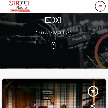
menu
ΕΞΟΧΉ
1 RESULT / PAGE 1 OF 1
insert_link