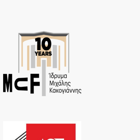
απολαμβάνει την νεότερη ερωμένη του, κάτω […]