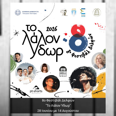
8ο Φεστιβάλ Δελφών
"Το Λάλον Ύδωρ"
28 Ιουνίου με 14 Αυγούστου