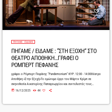
ΠΉΓΑΜΕ - ΕΊΔΑΜΕ
ΠΗΓΑΜΕ / ΕΙΔΑΜΕ : “ΣΤΗ ΕΞΟΧΗ” ΣΤΟ
ΘΕΑΤΡΟ ΑΠΟΘΗΚΗ…ΓΡΑΦΕΙ Ο
ΡΟΜΠΕΡΤ ΠΕΦΑΝΗΣ
γράφει ο Ρόμπερτ Πεφάνης "Pandemonium" ΚΥΡ. 12:00 - 14:00Θέατρο
Αποθήκη «Στην Εξοχή»Το ομώνυμο έργο του Μάρτιν Κρίμπ σε
σκηνοθεσία Αικατερίνης Παπαγεωργίου και συντελεστές τους
Μιχάλη Βαλασόγλου, Μαρία Κυρώζη και Κίττυ Παιτατζόγλου,
today
16/12/2025
44
αποτελεί μια συναρπαστική αποτύπωση της φθαρμένης σχέσης ενός
ζευγαριού και των ψεμάτων και απογοητεύσεων που απορρέουν από
αυτήν.Η φαινομενικά αθώα μετεγκατάσταση στην έξοχή, μακριά από
την πολύβουη πόλη, κρύβει την επιθυμία του συζύγου να