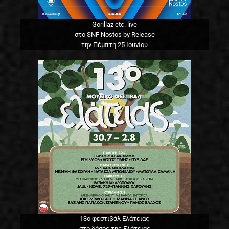
Gorillaz etc. live
στο SNF Nostos by Release
την Πέμπτη 25 Ιουνίου
13o φεστιβάλ Ελάτειας
στο δάσος της Ελάτειας