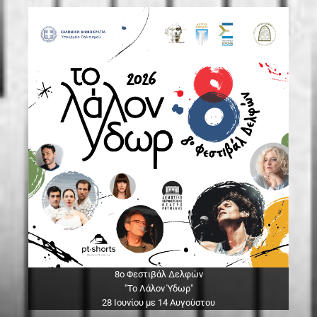
8ο Φεστιβάλ Δελφών
"Το Λάλον Ύδωρ"
28 Ιουνίου με 14 Αυγούστου