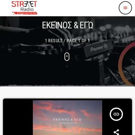
menu
ΕΚΕΊΝΟΣ & ΕΓΏ
1 RESULT / PAGE 1 OF 1
insert_link