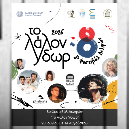
8ο Φεστιβάλ Δελφών
"Το Λάλον Ύδωρ"
28 Ιουνίου με 14 Αυγούστου