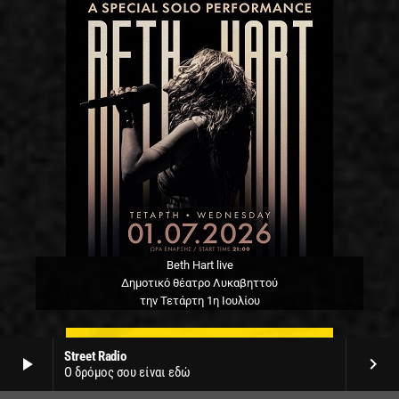
Beth Hart live
Δημοτικό θέατρο Λυκαβηττού
την Τετάρτη 1η Ιουλίου
Street Radio
play_arrow
keyboard_arrow_right
Ο δρόμος σου είναι εδώ