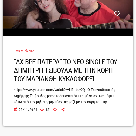
ΜΟΥΣΙΚΆ ΝΈΑ
“ΑΧ ΒΡΕ ΠΑΤΕΡΑ” ΤΟ ΝΕΟ SINGLE ΤΟΥ
ΔΗΜΗΤΡΗ ΤΣΙΒΟΥΛΑ ΜΕ ΤΗΝ ΚΟΡΗ
ΤΟΥ ΜΑΡΙΑΝΘΗ ΚΥΚΛΟΦΟΡΕΙ
https://www.youtube.com/watch?v=kIFLKuy2Q_IO Τραγουδοποιός
Δημήτρης Τσιβουλας μας αποδεικνύει ότι το μήλο όντως πέφτει
κάτω από την μηλιά ερμηνεύοντας μαζί με την κόρη του την
Μαριάνθη ένα χιουμοριστικό τραγούδι , που όμως κρύβει την λύση
today
28/11/2024
181
σε όλα τα προβλήματα , που δεν είναι άλλη από την αγάπη....Ένα
τραγούδι που είναι εμπνευσμένο από τη καθημερινότητα και
πιστεύουμε ότι θα αγγίξει όλες τις οικογένειες με παιδιά στην
εφηβεία και λίγο πριν από αυτή.Πόσες φορές δεν […]