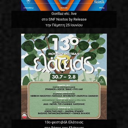
Gorillaz etc. live
στο SNF Nostos by Release
την Πέμπτη 25 Ιουνίου
13o φεστιβάλ Ελάτειας
στο δάσος της Ελάτειας