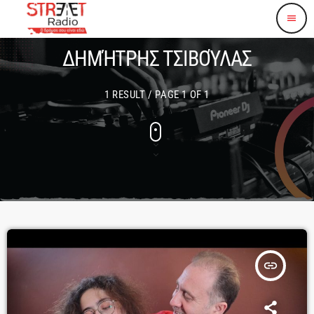
menu
ΔΗΜΉΤΡΗΣ ΤΣΙΒΟΎΛΑΣ
1 RESULT / PAGE 1 OF 1
insert_link