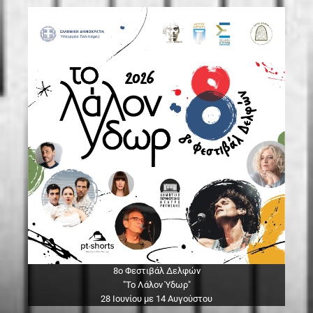
8ο Φεστιβάλ Δελφών
"Το Λάλον Ύδωρ"
28 Ιουνίου με 14 Αυγούστου