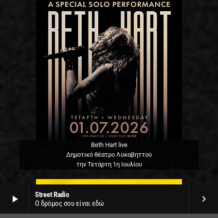
Beth Hart live
Δημοτικό θέατρο Λυκαβηττού
την Τετάρτη 1η Ιουλίου
Street Radio
play_arrow
keyboard_arrow_right
Ο δρόμος σου είναι εδώ