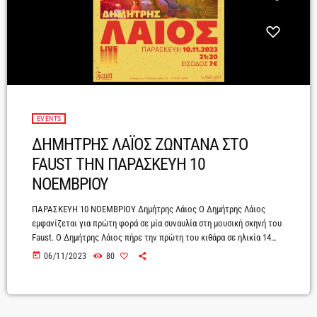
EVENTS
ΔΗΜΗΤΡΗΣ ΛΑΪΟΣ ΖΩΝΤΑΝΑ ΣΤΟ
FAUST ΤΗΝ ΠΑΡΑΣΚΕΥΗ 10
ΝΟΕΜΒΡΙΟΥ
ΠΑΡΑΣΚΕΥΗ 10 ΝΟΕΜΒΡΙΟΥ Δημήτρης Λάιος Ο Δημήτρης Λάιος
εμφανίζεται για πρώτη φορά σε μία συναυλία στη μουσική σκηνή του
Faust. Ο Δημήτρης Λάιος πήρε την πρώτη του κιθάρα σε ηλικία 14
ετών, έχοντας ήδη περάσει κάποια χρόνια πειραματισμού στο πιάνο
today
06/11/2023
80
με μελωδίες από τραγούδια που τον γοήτευαν. Σπούδασε θεωρία και
πράξη μουσικής στο δωμάτιό του με δάσκαλο τη φαντασία και
έγραψε το πρώτο του τραγούδι στα 18 του χρόνια ορμώμενος από
[…]