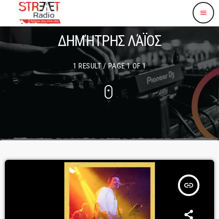
menu
ΔΗΜΉΤΡΗΣ ΛΆΪΟΣ
1 RESULT / PAGE 1 OF 1
insert_link