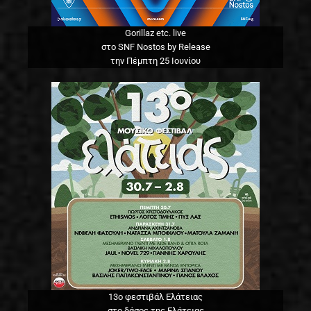
Gorillaz etc. live
στο SNF Nostos by Release
την Πέμπτη 25 Ιουνίου
13o φεστιβάλ Ελάτειας
στο δάσος της Ελάτειας