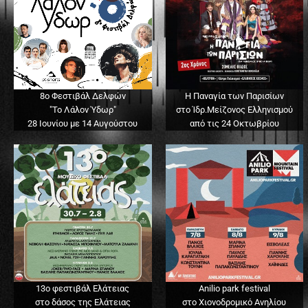
8ο Φεστιβάλ Δελφών
Η Παναγία των Παρισίων
"Το Λάλον Ύδωρ"
στο Ίδρ.Μείζονος Ελληνισμού
28 Ιουνίου με 14 Αυγούστου
από τις 24 Οκτωβρίου
13o φεστιβάλ Ελάτειας
Anilio park festival
στο δάσος της Ελάτειας
στο Χιονοδρομικό Ανηλίου