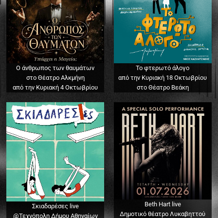
Ο άνθρωπος των θαυμάτων
Το φτερωτό άλογο
στο Θέατρο Αλκμήνη
από την Κυριακή 18 Οκτωβρίου
από την Κυριακή 4 Οκτωβρίου
στο Θέατρο Βεάκη
Beth Hart live
Σκιαδαρέσες live
Δημοτικό θέατρο Λυκαβηττού
@Τεχνόπολη Δήμου Αθηναίων