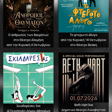
Ο άνθρωπος των θαυμάτων
Το φτερωτό άλογο
στο Θέατρο Αλκμήνη
από την Κυριακή 18 Οκτωβρίου
από την Κυριακή 4 Οκτωβρίου
στο Θέατρο Βεάκη
Beth Hart live
Σκιαδαρέσες live
Δημοτικό θέατρο Λυκαβηττού
@Τεχνόπολη Δήμου Αθηναίων