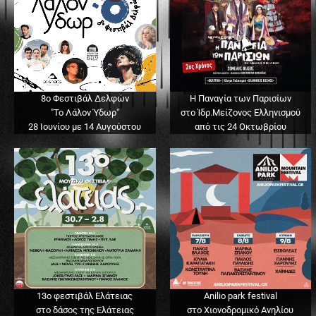
8ο Φεστιβάλ Δελφών
Η Παναγία των Παρισίων
"Το Λάλον Ύδωρ"
στο Ίδρ.Μείζονος Ελληνισμού
28 Ιουνίου με 14 Αυγούστου
από τις 24 Οκτωβρίου
13o φεστιβάλ Ελάτειας
Anilio park festival
στο δάσος της Ελάτειας
στο Χιονοδρομικό Ανηλίου