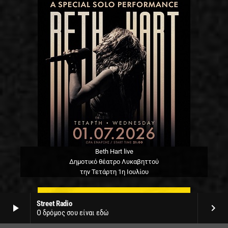
Beth Hart live
Δημοτικό θέατρο Λυκαβηττού
την Τετάρτη 1η Ιουλίου
Street Radio
play_arrow
keyboard_arrow_right
Ο δρόμος σου είναι εδώ