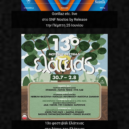
Gorillaz etc. live
στο SNF Nostos by Release
την Πέμπτη 25 Ιουνίου
13o φεστιβάλ Ελάτειας
στο δάσος της Ελάτειας