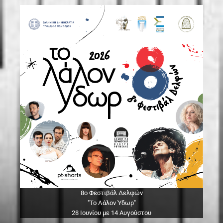
8ο Φεστιβάλ Δελφών
"Το Λάλον Ύδωρ"
28 Ιουνίου με 14 Αυγούστου