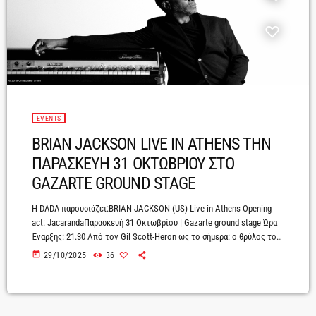
EVENTS
BRIAN JACKSON LIVE IN ATHENS ΤΗΝ
ΠΑΡΑΣΚΕΥΗ 31 ΟΚΤΩΒΡΙΟΥ ΣΤΟ
GAZARTE GROUND STAGE
Η DΛDΛ παρουσιάζει:BRIAN JACKSON (US) Live in Athens Opening
act: JacarandaΠαρασκευή 31 Οκτωβρίου | Gazarte ground stage Ώρα
Έναρξης: 21.30 Από τον Gil Scott-Heron ως το σήμερα: o θρύλος του
conscious soul έρχεται για πρώτη φορά στην Ελλάδα! Προμηθευτείτε
today
29/10/2025
36
έγκαιρα το εισιτήριο σας εδώ Δείτε το θρυλικό The Revolution Will
Not Be Televised σε νέα εκτέλεση από τον Brian Jackson και τον
Black Thought στα φωνητικά.Υπάρχουν φωνές που δεν ξεθωριάζουν
ποτέ· ήχοι […]