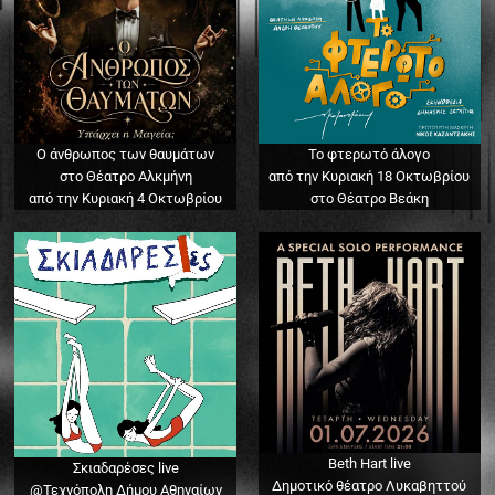
Ο άνθρωπος των θαυμάτων
Το φτερωτό άλογο
στο Θέατρο Αλκμήνη
από την Κυριακή 18 Οκτωβρίου
από την Κυριακή 4 Οκτωβρίου
στο Θέατρο Βεάκη
Beth Hart live
Σκιαδαρέσες live
Δημοτικό θέατρο Λυκαβηττού
@Τεχνόπολη Δήμου Αθηναίων