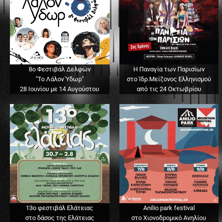
8ο Φεστιβάλ Δελφών
Η Παναγία των Παρισίων
"Το Λάλον Ύδωρ"
στο Ίδρ.Μείζονος Ελληνισμού
28 Ιουνίου με 14 Αυγούστου
από τις 24 Οκτωβρίου
13o φεστιβάλ Ελάτειας
Anilio park festival
στο δάσος της Ελάτειας
στο Χιονοδρομικό Ανηλίου