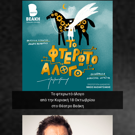
Το φτερωτό άλογο
από την Κυριακή 18 Οκτωβρίου
στο Θέατρο Βεάκη