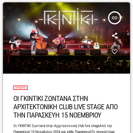
insert_link
EVENTS
ΟΙ ΓΚΙΝΤΙΚΙ ΖΩΝΤΑΝΑ ΣΤΗΝ
ΑΡΧΙΤΕΚΤΟΝΙΚΗ CLUB LIVE STAGE ΑΠΟ
ΤΗΝ ΠΑΡΑΣΚΕΥΗ 15 ΝΟΕΜΒΡΙΟΥ
Οι ΓΚΙΝΤΙΚΙ ζωντανά στην Αρχιτεκτονική club live stageAπό την
Παρασκευή 15 Νοεμβρίου 2024 και κάθε ΠαρασκευήΤο συγκρότημα