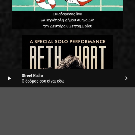
Σκιαδαρέσες live
@Τεχνόπολη Δήμου Αθηναίων
την Δευτέρα 8 Σεπτεμβρίου
Street Radio
play_arrow
keyboard_arrow_right
Ο δρόμος σου είναι εδώ
Beth Hart live
Δημοτικό θέατρο Λυκαβηττού