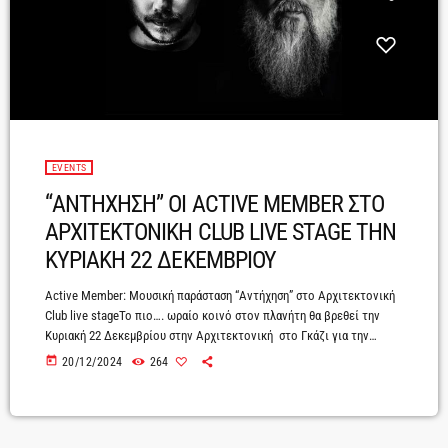
EVENTS
“ΑΝΤΗΧΗΣΗ” ΟΙ ACTIVE MEMBER ΣΤΟ
ΑΡΧΙΤΕΚΤΟΝΙΚΗ CLUB LIVE STAGE ΤΗΝ
ΚΥΡΙΑΚΗ 22 ΔΕΚΕΜΒΡΙΟΥ
Active Member: Μουσική παράσταση “Αντήχηση” στο Αρχιτεκτονική
Club live stageΤο πιο…. ωραίο κοινό στον πλανήτη θα βρεθεί την
Κυριακή 22 Δεκεμβρίου στην Αρχιτεκτονική στο Γκάζι για την
Μουσική Παράσταση «Αντήχηση» που ετοιμάζουν αυτήν την περίοδο
today
20/12/2024
264
οι Active Member, με αφορμή τα 33 χρόνια - αυτά τα πρώτα – δράσης
και δημιουργίας.Η γιορτή ενισχύεται από την κυκλοφορία του 26ου
album «Δίβολον», το οποίο ετοιμάζουν στο νέο τους studio 8ΚΤΑΡΙ
στο Πέραμα […]