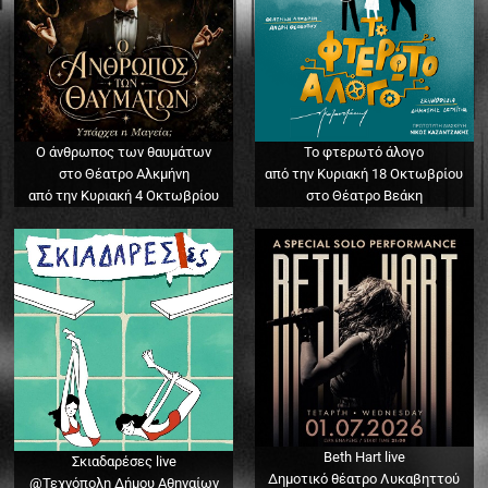
Ο άνθρωπος των θαυμάτων
Το φτερωτό άλογο
στο Θέατρο Αλκμήνη
από την Κυριακή 18 Οκτωβρίου
από την Κυριακή 4 Οκτωβρίου
στο Θέατρο Βεάκη
Beth Hart live
Σκιαδαρέσες live
Δημοτικό θέατρο Λυκαβηττού
@Τεχνόπολη Δήμου Αθηναίων