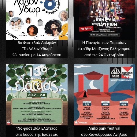
8ο Φεστιβάλ Δελφών
Η Παναγία των Παρισίων
"Το Λάλον Ύδωρ"
στο Ίδρ.Μείζονος Ελληνισμού
28 Ιουνίου με 14 Αυγούστου
από τις 24 Οκτωβρίου
13o φεστιβάλ Ελάτειας
Anilio park festival
στο δάσος της Ελάτειας
στο Χιονοδρομικό Ανηλίου