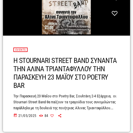
EVENTS
H STOURNARI STREET BAND ΣΥΝΑΝΤΑ
ΤΗΝ ΑΛΙΝΑ ΤΡΙΑΝΤΑΦΥΛΛΟΥ ΤΗΝ
ΠΑΡΑΣΚΕΥΗ 23 ΜΑΪΟΥ ΣΤΟ POETRY
BAR
Την Παρασκευή 23 Μαΐου στο Poetry Bar, Σουλτάνη 2-4 Εξάρχεια, οι
Stournari Street Band θα παίξουν τα τραγούδια τους συνομιλώντας
παράλληλα με τη δουλειά της ποιήτριας Αλινας Τριανταφύλλου.
Μέσα από μουσικό αυτοσχεδιασμό και απαγγελία πεζών και
today
21/05/2025
84
ποιημάτων φιλοδοξούν να γίνει μια ξεχωριστή βραδιά που θα
απελευθερωθούν συναισθήματα και η συλλογική αίσθηση θα πάει
μερικά βήματα πιο κει.Αφορμή για αυτο το event είναι η σύμπραξη