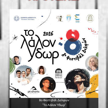
8ο Φεστιβάλ Δελφών
"Το Λάλον Ύδωρ"