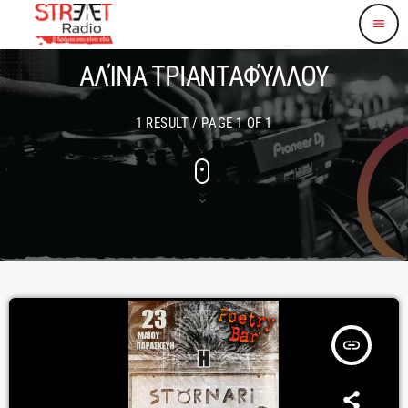
menu
ΑΛΊΝΑ ΤΡΙΑΝΤΑΦΎΛΛΟΥ
1 RESULT / PAGE 1 OF 1
insert_link