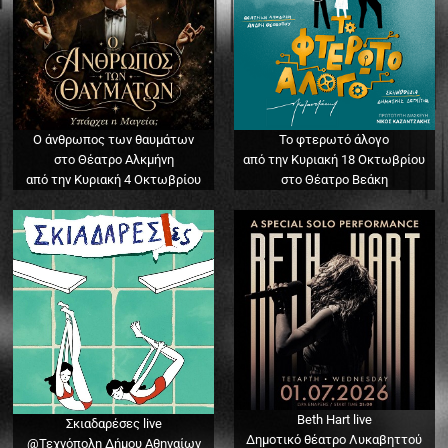
Ο άνθρωπος των θαυμάτων
Το φτερωτό άλογο
στο Θέατρο Αλκμήνη
από την Κυριακή 18 Οκτωβρίου
από την Κυριακή 4 Οκτωβρίου
στο Θέατρο Βεάκη
Beth Hart live
Σκιαδαρέσες live
Δημοτικό θέατρο Λυκαβηττού
@Τεχνόπολη Δήμου Αθηναίων