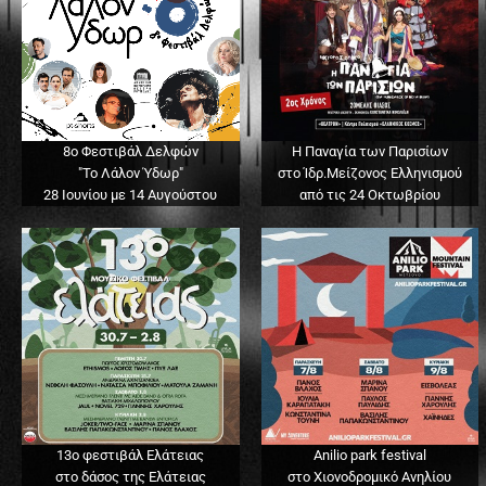
8ο Φεστιβάλ Δελφών
Η Παναγία των Παρισίων
"Το Λάλον Ύδωρ"
στο Ίδρ.Μείζονος Ελληνισμού
28 Ιουνίου με 14 Αυγούστου
από τις 24 Οκτωβρίου
13o φεστιβάλ Ελάτειας
Anilio park festival
στο δάσος της Ελάτειας
στο Χιονοδρομικό Ανηλίου